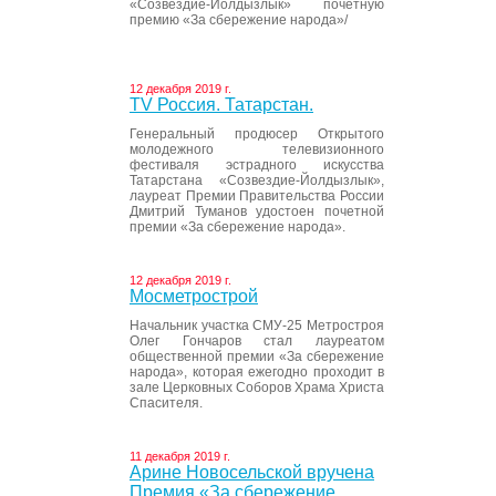
«Созвездие-Йолдызлык» почетную
премию «За сбережение народа»/
12 декабря 2019 г.
ТV Россия. Татарстан.
Генеральный продюсер Открытого
молодежного телевизионного
фестиваля эстрадного искусства
Татарстана «Созвездие-Йолдызлык»,
лауреат Премии Правительства России
Дмитрий Туманов удостоен почетной
премии «За сбережение народа».
12 декабря 2019 г.
Мосметрострой
Начальник участка СМУ-25 Метростроя
Олег Гончаров стал лауреатом
общественной премии «За сбережение
народа», которая ежегодно проходит в
зале Церковных Соборов Храма Христа
Спасителя.
11 декабря 2019 г.
Арине Новосельской вручена
Премия «За сбережение