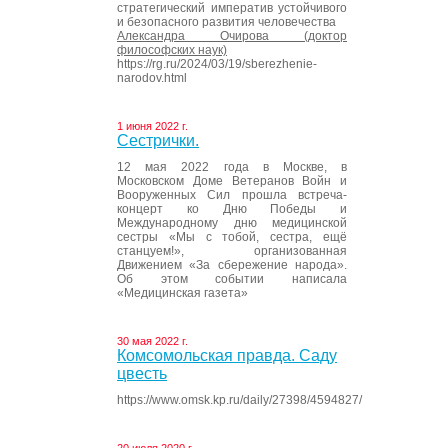
стратегический императив устойчивого
и безопасного развития человечества
Александра Очирова (доктор
философских наук)
https://rg.ru/2024/03/19/sberezhenie-
narodov.html
1 июня 2022 г.
Сестрички.
12 мая 2022 года в Москве, в
Московском Доме Ветеранов Войн и
Вооруженных Сил прошла встреча-
концерт ко Дню Победы и
Международному дню медицинской
сестры «Мы с тобой, сестра, ещё
станцуем!», организованная
Движением «За сбережение народа».
Об этом событии написала
«Медицинская газета»
30 мая 2022 г.
Комсомольская правда. Саду
цвесть
https://www.omsk.kp.ru/daily/27398/4594827/