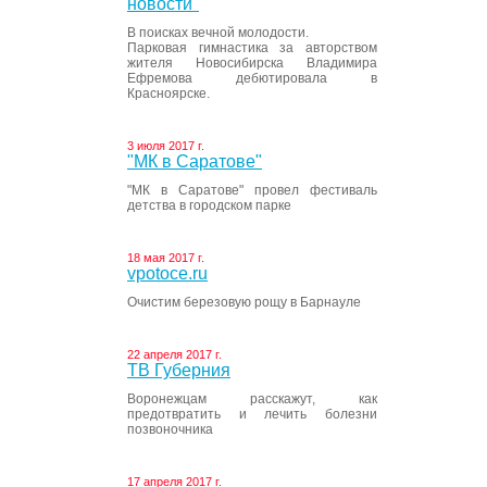
новости"
В поисках вечной молодости.
Парковая гимнастика за авторством
жителя Новосибирска Владимира
Ефремова дебютировала в
Красноярске.
3 июля 2017 г.
"МК в Саратове"
"МК в Саратове" провел фестиваль
детства в городском парке
18 мая 2017 г.
vpotoce.ru
Очистим березовую рощу в Барнауле
22 апреля 2017 г.
ТВ Губерния
Воронежцам расскажут, как
предотвратить и лечить болезни
позвоночника
17 апреля 2017 г.