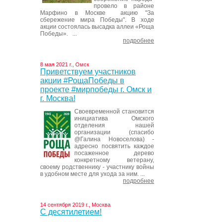
провело в районе
Марфино в Москве акцию "За
сбережение мира Победы". В ходе
акции состоялась высадка аллеи «Роща
Победы». ...
подробнее
8 мая 2021 г., Омск
Приветствуем участников
акции #РощаПобеды в
проекте #мирпобеды г. Омск и
г. Москва!
Своевременной становится
инициатива Омского
отделения нашей
организации (спасибо
@Галина Новоселова) -
адресно посвятить каждое
посаженное дерево
конкретному ветерану,
своему родственнику - участнику войны
в удобном месте для ухода за ним. ...
подробнее
14 сентября 2019 г., Москва
С десятилетием!