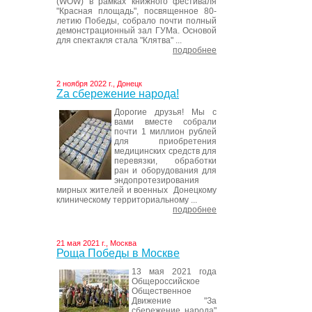
(WOW) в рамках книжного фестиваля
"Красная площадь", посвященное 80-
летию Победы, собрало почти полный
демонстрационный зал ГУМа. Основой
для спектакля стала "Клятва" ...
подробнее
2 ноября 2022 г., Донецк
Za сбережение народа!
Дорогие друзья! Мы с
вами вместе собрали
почти 1 миллион рублей
для приобретения
медицинских средств для
перевязки, обработки
ран и оборудования для
эндопротезирования
мирных жителей и военных Донецкому
клиническому территориальному ...
подробнее
21 мая 2021 г., Москва
Роща Победы в Москве
13 мая 2021 года
Общероссийское
Общественное
Движение "За
сбережение народа"