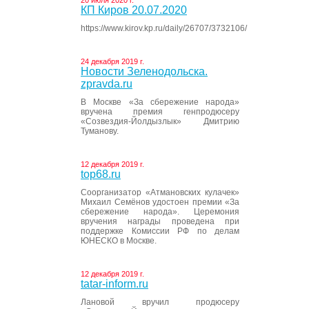
20 июля 2020 г.
КП Киров 20.07.2020
https://www.kirov.kp.ru/daily/26707/3732106/
24 декабря 2019 г.
Новости Зеленодольска.
zpravda.ru
В Москве «За сбережение народа»
вручена премия генпродюсеру
«Созвездия-Йолдызлык» Дмитрию
Туманову.
12 декабря 2019 г.
top68.ru
Соорганизатор «Атмановских кулачек»
Михаил Семёнов удостоен премии «За
сбережение народа». Церемония
вручения награды проведена при
поддержке Комиссии РФ по делам
ЮНЕСКО в Москве.
12 декабря 2019 г.
tatar-inform.ru
Лановой вручил продюсеру