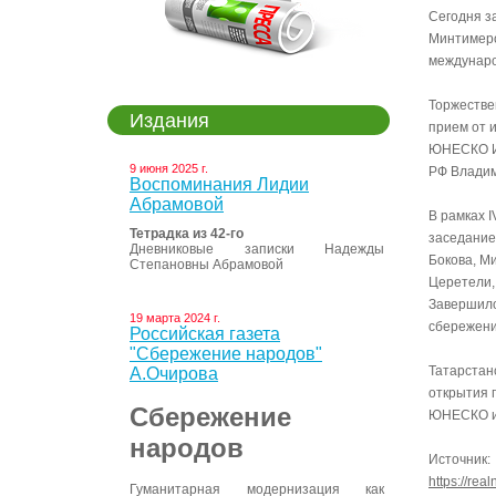
Сегодня з
Минтимеро
междунаро
Торжестве
Издания
прием от 
ЮНЕСКО Ир
9 июня 2025 г.
РФ Владим
Воспоминания Лидии
Абрамовой
В рамках 
Тетрадка из 42-го
заседание
Дневниковые записки Надежды
Бокова, М
Степановны Абрамовой
Церетели,
Завершило
19 марта 2024 г.
сбережени
Российская газета
"Сбережение народов"
Татарстан
А.Очирова
открытия 
Сбережение
ЮНЕСКО ис
народов
Источник:
https://rea
Гуманитарная модернизация как