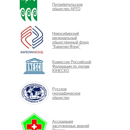
Потребительское
общество АРГО
Новосибирский
региональный
общественный фонд
"Карелин-Фонд"
Kомиссия Российской
Федерации по делам
ЮНЕСКО
Русское
географическое
общество
Ассоциация
заслуженных врачей