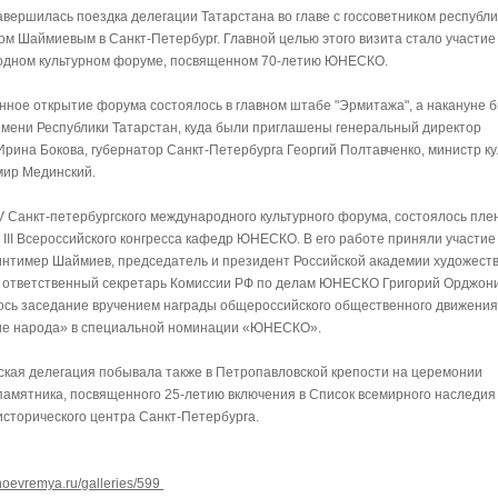
авершилась поездка делегации Татарстана во главе с госсоветником республи
м Шаймиевым в Санкт-Петербург. Главной целью этого визита стало участие 
дном культурном форуме, посвященном 70-летию ЮНЕСКО.
нное открытие форума состоялось в главном штабе "Эрмитажа", а накануне 
имени Республики Татарстан, куда были приглашены генеральный директор
ина Бокова, губернатор Санкт-Петербурга Георгий Полтавченко, министр к
ир Мединский.
IV Санкт-петербургского международного культурного форума, состоялось пл
 III Всероссийского конгресса кафедр ЮНЕСКО. В его работе приняли участи
интимер Шаймиев, председатель и президент Российской академии художеств
 ответственный секретарь Комиссии РФ по делам ЮНЕСКО Григорий Орджони
сь заседание вручением награды общероссийского общественного движения
е народа» в специальной номинации «ЮНЕСКО».
ская делегация побывала также в Петропавловской крепости на церемонии
памятника, посвященного 25-летию включения в Список всемирного наследия
торического центра Санкт-Петербурга.
lnoevremya.ru/galleries/599