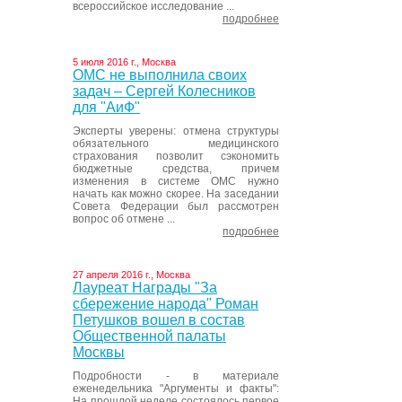
всероссийское исследование ...
подробнее
5 июля 2016 г., Москва
ОМС не выполнила своих
задач – Сергей Колесников
для "АиФ"
Эксперты уверены: отмена структуры
обязательного медицинского
страхования позволит сэкономить
бюджетные средства, причем
изменения в системе ОМС нужно
начать как можно скорее. На заседании
Совета Федерации был рассмотрен
вопрос об отмене ...
подробнее
27 апреля 2016 г., Москва
Лауреат Награды "За
сбережение народа" Роман
Петушков вошел в состав
Общественной палаты
Москвы
Подробности - в материале
еженедельника "Аргументы и факты":
На прошлой неделе состоялось первое