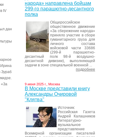
народа» направлена бойцам
ки
299-го парашютно-десантного
в IV
полка
Общероссийское
общественное движение
был дан
«За сбережение народа»
приняло участие в сборе
гуманитарного груза для
ультуры
личного состава
войсковой части 33686
(299-й парашютно-
десантный полк 98-й воздушно-
енарное
десантной дивизии), выполняющей
задачи в зоне специальной военной ...
е Ирина
подробнее
 Зураб
кидзе.
 «За
9 июня 2025 г., Москва
В Москве представили книгу
Александры Очировой
"Клятва"
Источник:
Российская Газета
Андрей Калашников
Литературно-
музыкальное
представление
Всемирной организации писателей