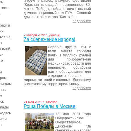
(WOW) в рамках книжного фестиваля
ль
"Красная площадь", посвященное 80-
сказ о
летию Победы, собрало почти полный
демонстрационный зал ГУМа. Основой
ё
для спектакля стала "Клятва" ...
подробнее
тери в
их
2 ноября 2022 г., Донецк
ься на
Za сбережение народа!
 к
Дорогие друзья! Мы с
а идей.
вами вместе собрали
ми.
почти 1 миллион рублей
для приобретения
го
медицинских средств для
перевязки, обработки
ран и оборудования для
Ты
эндопротезирования
ром,
мирных жителей и военных Донецкому
клиническому территориальному ...
бригады
подробнее
енны
ом
ск
21 мая 2021 г., Москва
Роща Победы в Москве
игады
ходясь
13 мая 2021 года
Общероссийское
ие и
Общественное
в
Движение "За
сбережение народа"