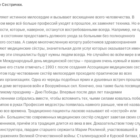
 Сестрички.
ляют истинное милосердие и вызывают восхищение всего человечества. В
ом мире всё больше профессий уходят в прошлое, их заменяет техника. Но е
ости, которые, наверное, останутся востребованными всегда. Например, ни 
е в состоянии предоставить должного ухода за больными без полноценного
ого состава. А самую многочисленную когорту работников здравоохранения
яют медицинские сёстры, значительная доля услуг которых оказывается име
ому эти специалисты будут нужны людям всегда. Не случайно во всём мире в 
я Международный день медицинской сестры – праздник очень нужный и важн
ане его стали отмечать с 1993 г. после создания Ассоциации медицинских се
 этом году чествование сестёр милосердия проходило практически во всех
их организациях. Одна из череды подобных ярких и душевных встреч прошла
м доме ветеранов войн и Вооружённых сил. Конечно, она также была посвяще
ликому празднику – Дню Победы. Впервые после двух лет пандемии
енники собрались вместе, чтобы вспомнить тех, чьими силами ковалась поб
ампою в руках Профессия медсестры появилась намного раньше, чем её назва
во все времена. Традиционно пациенты ласково называют её «сестрой» или
ой». Большинство современных медицинских сестёр следуют заветам своих с
енников, причём эта традиция длится из века в век. Доказательством тому сл
нинструктора, гвардии старшего сержанта Марии Рохлиной, участвовавшей в
сражениях Великой Отечественной войны: Сталинградской и Курской битвах, 