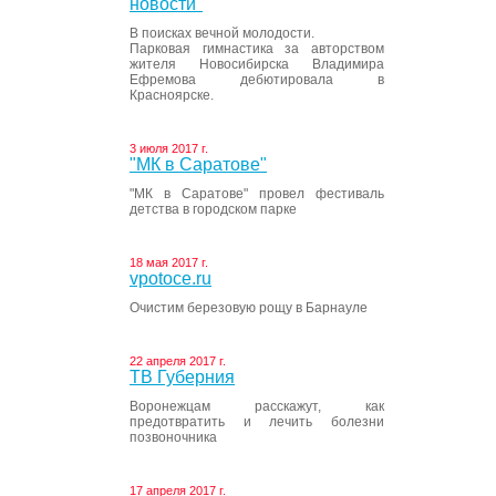
новости"
В поисках вечной молодости.
Парковая гимнастика за авторством
жителя Новосибирска Владимира
Ефремова дебютировала в
Красноярске.
3 июля 2017 г.
"МК в Саратове"
"МК в Саратове" провел фестиваль
детства в городском парке
18 мая 2017 г.
vpotoce.ru
Очистим березовую рощу в Барнауле
22 апреля 2017 г.
ТВ Губерния
Воронежцам расскажут, как
предотвратить и лечить болезни
позвоночника
17 апреля 2017 г.