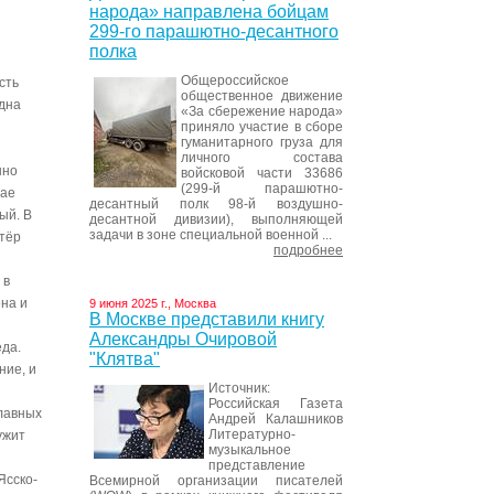
народа» направлена бойцам
299-го парашютно-десантного
полка
Общероссийское
сть
общественное движение
одна
«За сбережение народа»
приняло участие в сборе
гуманитарного груза для
личного состава
нно
войсковой части 33686
(299-й парашютно-
мае
десантный полк 98-й воздушно-
ый. В
десантной дивизии), выполняющей
задачи в зоне специальной военной ...
стёр
подробнее
 в
на и
9 июня 2025 г., Москва
В Москве представили книгу
Александры Очировой
еда.
"Клятва"
ние, и
Источник:
Российская Газета
лавных
Андрей Калашников
Литературно-
ужит
музыкальное
представление
Ясско-
Всемирной организации писателей