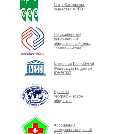
Потребительское
общество АРГО
Новосибирский
региональный
общественный фонд
"Карелин-Фонд"
Kомиссия Российской
Федерации по делам
ЮНЕСКО
Русское
географическое
общество
Ассоциация
заслуженных врачей