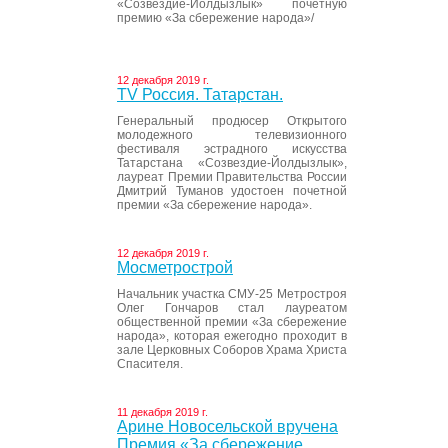
«Созвездие-Йолдызлык» почетную
премию «За сбережение народа»/
12 декабря 2019 г.
ТV Россия. Татарстан.
Генеральный продюсер Открытого
молодежного телевизионного
фестиваля эстрадного искусства
Татарстана «Созвездие-Йолдызлык»,
лауреат Премии Правительства России
Дмитрий Туманов удостоен почетной
премии «За сбережение народа».
12 декабря 2019 г.
Мосметрострой
Начальник участка СМУ-25 Метростроя
Олег Гончаров стал лауреатом
общественной премии «За сбережение
народа», которая ежегодно проходит в
зале Церковных Соборов Храма Христа
Спасителя.
11 декабря 2019 г.
Арине Новосельской вручена
Премия «За сбережение