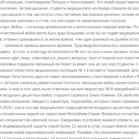
ой операции, освобождении Польши и Чехословакии. Это яркий представите
поколения. Затаив дыхание, студенты медицинского колледжа слушали её рас
 рассказала о том, как хотела стать лётчиком, как спасала раненых, почему е
«Красная шапочка» и о том, что она гордится своим военным статусом
ктора. Война – это всегда кровопролитие и колоссальные людские жертвы. По
течественной войне могли быть куда большими, если бы не подвиг медицинск
в, отважно сражавшихся за жизни воинов. «Ни один раненый не должен остат
» – требовали приказы военного времени. Труд медработников был приравнен
двигу. Кстати, в этом году ей исполнится 98 лет, но она и ныне активна, полн
тоянно идут люди: советоваться, решать вопросы, просто поделиться новостя
айловна подарила связанный ею берет (а вяжет она до сих пор) студентке 2-
ковского областного медицинского колледжа № 1 Елизавете Герасимовой. Для
ующих Лиза прочла одно из самых проникновенных стихотворений о войне «
», которое написала удивительная поэтесса, прошедшая войну санинструкто
ина. А ещё в этот день были отмечены заслуги медсестры 38-й гвардейской 
я воздушно-десантных войск, старшего сержанта Ольги Хоменко. Ей свойств
рофессионализм, твёрдость характера, трудолюбие, которые служат пример
 В 2020 г. она в составе медицинского подразделения воздушно-десантных вой
 специальные задачи на территории Республики Сирия. Входила в состав бр
их специалистов «красной зоны». Ежедневно, в условиях жаркого климата, на
ах индивидуальной защиты порой более 12 часов в сутки, осуществляла лечен
ольными новой коронавирусной инфекцией. Премию «За сбережение народа» 
 «Спасение и милосердие» ей вручил Андрей Красильников, руководитель