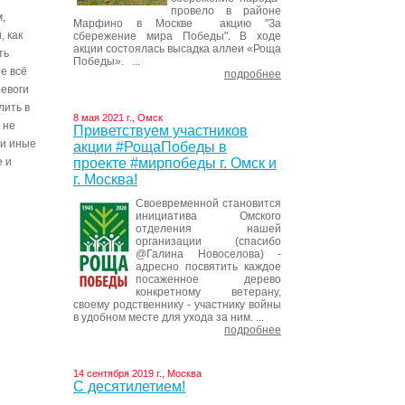
провело в районе
,
Марфино в Москве акцию "За
, как
сбережение мира Победы". В ходе
акции состоялась высадка аллеи «Роща
ть
Победы». ...
ое всё
подробнее
ревоги
лить в
8 мая 2021 г., Омск
 не
Приветствуем участников
ли иные
акции #РощаПобеды в
проекте #мирпобеды г. Омск и
е и
г. Москва!
Своевременной становится
инициатива Омского
отделения нашей
организации (спасибо
@Галина Новоселова) -
адресно посвятить каждое
посаженное дерево
конкретному ветерану,
своему родственнику - участнику войны
в удобном месте для ухода за ним. ...
подробнее
14 сентября 2019 г., Москва
С десятилетием!