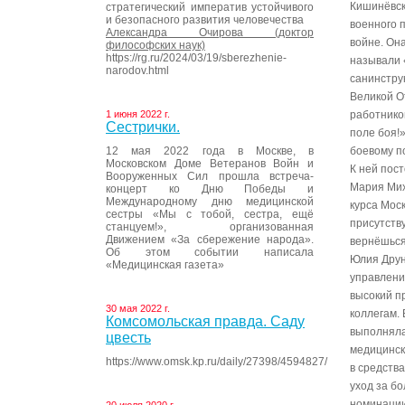
Кишинёвск
стратегический императив устойчивого
и безопасного развития человечества
военного 
Александра Очирова (доктор
войне. Она
философских наук)
https://rg.ru/2024/03/19/sberezhenie-
называли 
narodov.html
санинстру
Великой О
1 июня 2022 г.
работнико
Сестрички.
поле боя!
12 мая 2022 года в Москве, в
боевому по
Московском Доме Ветеранов Войн и
К ней пос
Вооруженных Сил прошла встреча-
Мария Мих
концерт ко Дню Победы и
Международному дню медицинской
курса Мос
сестры «Мы с тобой, сестра, ещё
присутств
станцуем!», организованная
Движением «За сбережение народа».
вернёшься
Об этом событии написала
Юлия Друн
«Медицинская газета»
управлени
высокий п
30 мая 2022 г.
коллегам.
Комсомольская правда. Саду
выполняла
цвесть
медицинск
https://www.omsk.kp.ru/daily/27398/4594827/
в средств
уход за б
номинации