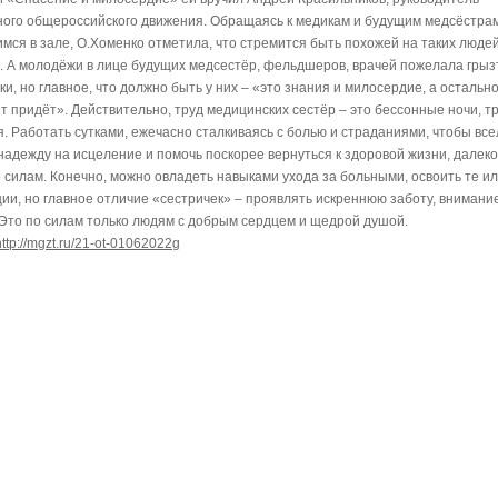
ого общероссийского движения. Обращаясь к медикам и будущим медсёстрам
мся в зале, О.Хоменко отметила, что стремится быть похожей на таких людей
. А молодёжи в лице будущих медсестёр, фельдшеров, врачей пожелала грыз
ки, но главное, что должно быть у них – «это знания и милосердие, а остальн
т придёт». Действительно, труд медицинских сестёр – это бессонные ночи, т
. Работать сутками, ежечасно сталкиваясь с болью и страданиями, чтобы все
надежду на исцеление и помочь поскорее вернуться к здоровой жизни, далеко
о силам. Конечно, можно овладеть навыками ухода за больными, освоить те и
ии, но главное отличие «сестричек» – проявлять искреннюю заботу, внимани
 Это по силам только людям с добрым сердцем и щедрой душой.
http://mgzt.ru/21-ot-01062022g