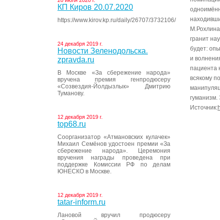
20 июля 2020 г.
КП Киров 20.07.2020
одноимённ
находивши
https://www.kirov.kp.ru/daily/26707/3732106/
М.Рохлина
гранит нау
24 декабря 2019 г.
будет: опы
Новости Зеленодольска.
и волнения
zpravda.ru
пациента 
В Москве «За сбережение народа»
всякому п
вручена премия генпродюсеру
«Созвездия-Йолдызлык» Дмитрию
манипуляц
Туманову.
гуманизм.
Источник:
12 декабря 2019 г.
top68.ru
Соорганизатор «Атмановских кулачек»
Михаил Семёнов удостоен премии «За
сбережение народа». Церемония
вручения награды проведена при
поддержке Комиссии РФ по делам
ЮНЕСКО в Москве.
12 декабря 2019 г.
tatar-inform.ru
Лановой вручил продюсеру