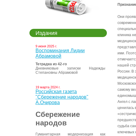
Признание
Они прояв
современн
специальн
Издания
клиника н
медицинск
9 июня 2025 г.
представл
Воспоминания Лидии
ими. Поэт
Абрамовой
отмечаетс
Тетрадка из 42-го
нашей стр
Дневниковые записки Надежды
России. В
Степановны Абрамовой
медицинск
Московско
19 марта 2024 г.
самому ве
Российская газета
единомышл
"Сбережение народов"
Ангел с л
А.Очирова
ценилась 
Сбережение
«сестричк
предшеств
народов
судьба са
ключевых 
Гуманитарная модернизация как