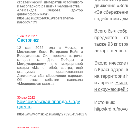
стратегический императив устойчивого
движение «Зел
и безопасного развития человечества
Александра Очирова (доктор
«За сбережения
философских наук)
содействии адм
https://rg.ru/2024/03/19/sberezhenie-
narodov.html
Всего был собр
1 июня 2022 г.
предметов — ст
Сестрички.
также 93 кг отр
12 мая 2022 года в Москве, в
лекарственных 
Московском Доме Ветеранов Войн и
Вооруженных Сил прошла встреча-
концерт ко Дню Победы и
Экологические 
Международному дню медицинской
сестры «Мы с тобой, сестра, ещё
в Краснодаре в
станцуем!», организованная
на территории 
Движением «За сбережение народа».
Об этом событии написала
и апреле.
Было 
«Медицинская газета»
и окружающей 
30 мая 2022 г.
Комсомольская правда. Саду
Источник:
цвесть
http://krd.ru/n
https://www.omsk.kp.ru/daily/27398/4594827/