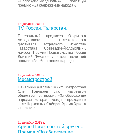
«Созвездие-Йолдызлык» почетную
премию «За сбережение народа»/
12 декабря 2019 г.
ТV Россия. Татарстан.
Генеральный продюсер Открытого
молодежного телевизионного
фестиваля эстрадного искусства
Татарстана «Созвездие-Йолдызлык»,
лауреат Премии Правительства России
Дмитрий Туманов удостоен почетной
премии «За сбережение народа».
12 декабря 2019 г.
Мосметрострой
Начальник участка СМУ-25 Метростроя
Олег Гончаров стал лауреатом
общественной премии «За сбережение
народа», которая ежегодно проходит в
зале Церковных Соборов Храма Христа
Спасителя.
11 декабря 2019 г.
Арине Новосельской вручена
Премия «За сбережение