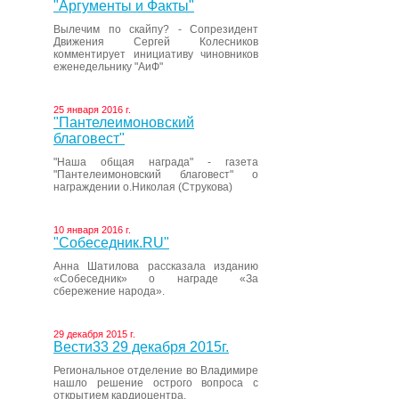
"Аргументы и Факты"
Вылечим по скайпу? - Сопрезидент
Движения Сергей Колесников
комментирует инициативу чиновников
еженедельнику "АиФ"
25 января 2016 г.
"Пантелеимоновский
благовест"
"Наша общая награда" - газета
"Пантелеимоновский благовест" о
награждении о.Николая (Струкова)
10 января 2016 г.
"Собеседник.RU"
Анна Шатилова рассказала изданию
«Собеседник» о награде «За
сбережение народа».
29 декабря 2015 г.
Вести33 29 декабря 2015г.
Региональное отделение во Владимире
нашло решение острого вопроса с
открытием кардиоцентра.