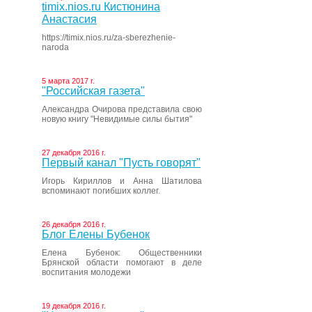
timix.nios.ru Кистюнина
Анастасия
https://timix.nios.ru/za-sberezhenie-
naroda
5 марта 2017 г.
"Российская газета"
Александра Очирова представила свою
новую книгу "Невидимые силы бытия"
27 декабря 2016 г.
Первый канал "Пусть говорят"
Игорь Кириллов и Анна Шатилова
вспоминают погибших коллег.
26 декабря 2016 г.
Блог Елены Бубенок
Елена Бубенок: Общественники
Брянской области помогают в деле
воспитания молодежи
19 декабря 2016 г.