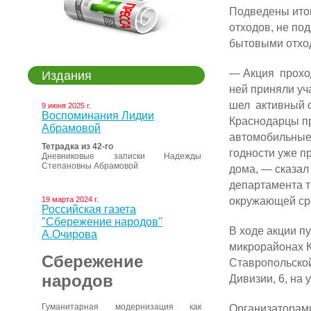
Подведены итог
отходов, не по
бытовыми отхо
— Акция проход
Издания
ней приняли уч
шел активный с
9 июня 2025 г.
Воспоминания Лидии
Краснодарцы п
Абрамовой
автомобильные 
Тетрадка из 42-го
годности уже п
Дневниковые записки Надежды
Степановны Абрамовой
дома, — сказал
департамента т
окружающей ср
19 марта 2024 г.
Российская газета
"Сбережение народов"
В ходе акции п
А.Очирова
микрорайонах К
Сбережение
Ставропольской,
народов
Дивизии, 6, на 
Организаторами
Гуманитарная модернизация как