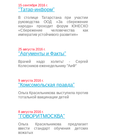
15 сентября 2016 г.
"Татар-информ"
В столице Татарстана при участии
руководства ООД «За сбережение
народа» проходит форум ЮНЕСКО
«Сбережение человечества как
императив устойчивого развития»
25 августа 2016 г.
"Аргументы и Факты"
Врачей надо холить! - Сергей
Колесников еженедельнику "АиФ"
9 августа 2016 г.
"Комсомольская правда"
Ольга Красильникова выступила против
тотальной вакцинации детей
8 августа 2016 г.
"ГОВОРИТМОСКВА"
Ольга Красильникова предлагает
ввести стандарт обучения детских
вожатых