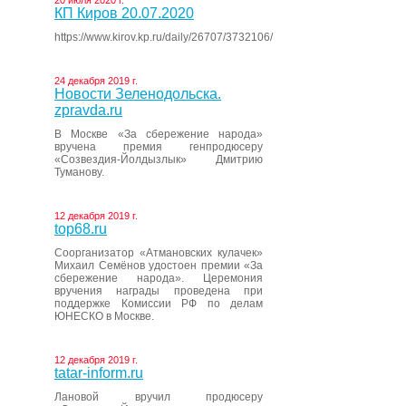
20 июля 2020 г.
КП Киров 20.07.2020
https://www.kirov.kp.ru/daily/26707/3732106/
24 декабря 2019 г.
Новости Зеленодольска.
zpravda.ru
В Москве «За сбережение народа»
вручена премия генпродюсеру
«Созвездия-Йолдызлык» Дмитрию
Туманову.
12 декабря 2019 г.
top68.ru
Соорганизатор «Атмановских кулачек»
Михаил Семёнов удостоен премии «За
сбережение народа». Церемония
вручения награды проведена при
поддержке Комиссии РФ по делам
ЮНЕСКО в Москве.
12 декабря 2019 г.
tatar-inform.ru
Лановой вручил продюсеру