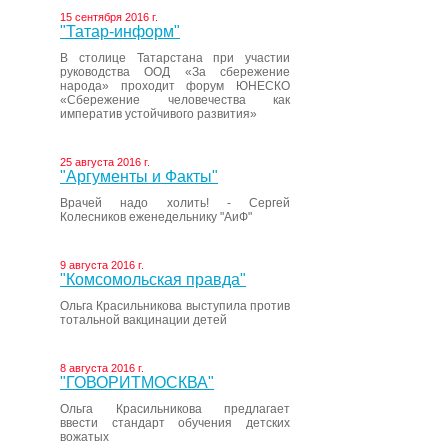
15 сентября 2016 г.
"Татар-информ"
В столице Татарстана при участии
руководства ООД «За сбережение
народа» проходит форум ЮНЕСКО
«Сбережение человечества как
императив устойчивого развития»
25 августа 2016 г.
"Аргументы и Факты"
Врачей надо холить! - Сергей
Колесников еженедельнику "АиФ"
9 августа 2016 г.
"Комсомольская правда"
Ольга Красильникова выступила против
тотальной вакцинации детей
8 августа 2016 г.
"ГОВОРИТМОСКВА"
Ольга Красильникова предлагает
ввести стандарт обучения детских
вожатых