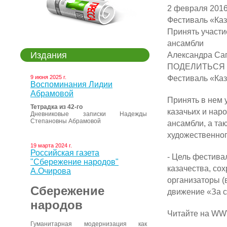
2 февраля 2016
Фестиваль «Каз
Принять участи
ансамбли
Издания
Александра Са
ПОДЕЛИТЬСЯ
Фестиваль «Каз
9 июня 2025 г.
Воспоминания Лидии
Абрамовой
Принять в нем 
Тетрадка из 42-го
казачьих и нар
Дневниковые записки Надежды
Степановны Абрамовой
ансамбли, а та
художественног
19 марта 2024 г.
Российская газета
- Цель фестива
"Сбережение народов"
казачества, со
А.Очирова
организаторы (в
Сбережение
движение «За с
народов
Читайте на WWW.
Гуманитарная модернизация как