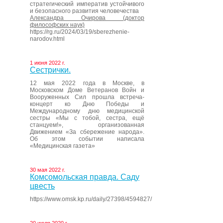
стратегический императив устойчивого
и безопасного развития человечества
Александра Очирова (доктор
философских наук)
https://rg.ru/2024/03/19/sberezhenie-
narodov.html
1 июня 2022 г.
Сестрички.
12 мая 2022 года в Москве, в
Московском Доме Ветеранов Войн и
Вооруженных Сил прошла встреча-
концерт ко Дню Победы и
Международному дню медицинской
сестры «Мы с тобой, сестра, ещё
станцуем!», организованная
Движением «За сбережение народа».
Об этом событии написала
«Медицинская газета»
30 мая 2022 г.
Комсомольская правда. Саду
цвесть
https://www.omsk.kp.ru/daily/27398/4594827/