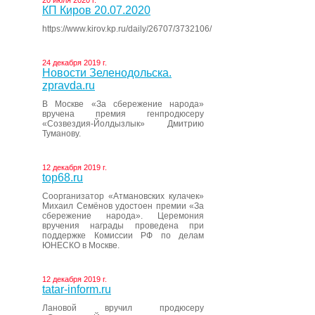
20 июля 2020 г.
КП Киров 20.07.2020
https://www.kirov.kp.ru/daily/26707/3732106/
24 декабря 2019 г.
Новости Зеленодольска.
zpravda.ru
В Москве «За сбережение народа»
вручена премия генпродюсеру
«Созвездия-Йолдызлык» Дмитрию
Туманову.
12 декабря 2019 г.
top68.ru
Соорганизатор «Атмановских кулачек»
Михаил Семёнов удостоен премии «За
сбережение народа». Церемония
вручения награды проведена при
поддержке Комиссии РФ по делам
ЮНЕСКО в Москве.
12 декабря 2019 г.
tatar-inform.ru
Лановой вручил продюсеру