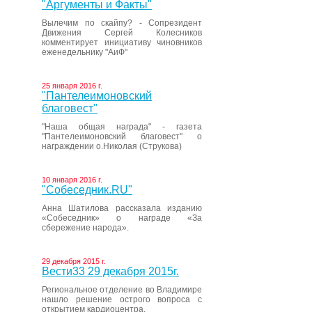
"Аргументы и Факты"
Вылечим по скайпу? - Сопрезидент
Движения Сергей Колесников
комментирует инициативу чиновников
еженедельнику "АиФ"
25 января 2016 г.
"Пантелеимоновский
благовест"
"Наша общая награда" - газета
"Пантелеимоновский благовест" о
награждении о.Николая (Струкова)
10 января 2016 г.
"Собеседник.RU"
Анна Шатилова рассказала изданию
«Собеседник» о награде «За
сбережение народа».
29 декабря 2015 г.
Вести33 29 декабря 2015г.
Региональное отделение во Владимире
нашло решение острого вопроса с
открытием кардиоцентра.