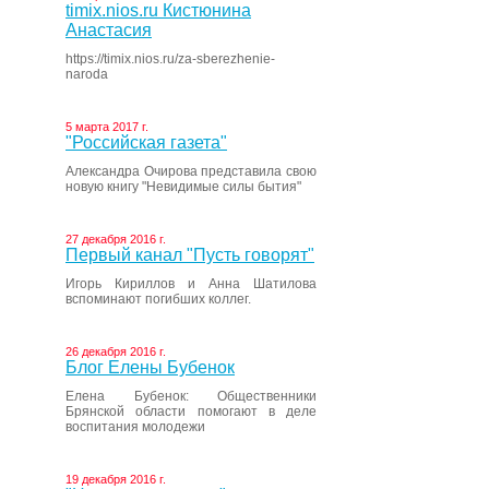
timix.nios.ru Кистюнина
Анастасия
https://timix.nios.ru/za-sberezhenie-
naroda
5 марта 2017 г.
"Российская газета"
Александра Очирова представила свою
новую книгу "Невидимые силы бытия"
27 декабря 2016 г.
Первый канал "Пусть говорят"
Игорь Кириллов и Анна Шатилова
вспоминают погибших коллег.
26 декабря 2016 г.
Блог Елены Бубенок
Елена Бубенок: Общественники
Брянской области помогают в деле
воспитания молодежи
19 декабря 2016 г.