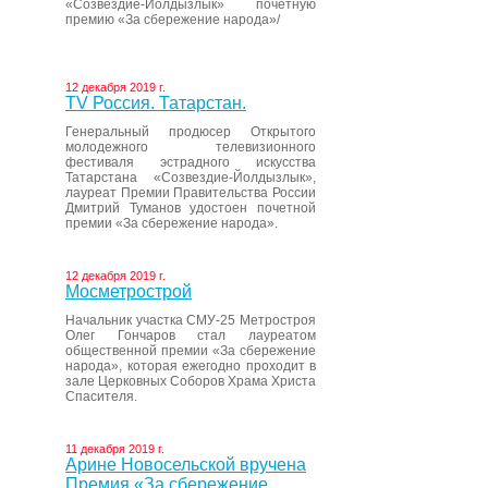
«Созвездие-Йолдызлык» почетную
премию «За сбережение народа»/
12 декабря 2019 г.
ТV Россия. Татарстан.
Генеральный продюсер Открытого
молодежного телевизионного
фестиваля эстрадного искусства
Татарстана «Созвездие-Йолдызлык»,
лауреат Премии Правительства России
Дмитрий Туманов удостоен почетной
премии «За сбережение народа».
12 декабря 2019 г.
Мосметрострой
Начальник участка СМУ-25 Метростроя
Олег Гончаров стал лауреатом
общественной премии «За сбережение
народа», которая ежегодно проходит в
зале Церковных Соборов Храма Христа
Спасителя.
11 декабря 2019 г.
Арине Новосельской вручена
Премия «За сбережение