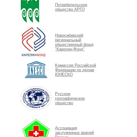
Потребительское
общество АРГО
Новосибирский
региональный
общественный фонд
"Карелин-Фонд"
Kомиссия Российской
Федерации по делам
ЮНЕСКО
Русское
географическое
общество
Ассоциация
заслуженных врачей