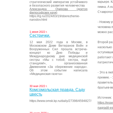
карьере. 
стратегический императив устойчивого
и безопасного развития человечества
гимна. А 
Александра Очирова (доктор
Ставропол
философских наук)
https://rg.ru/2024/03/19/sberezhenie-
narodov.html
- Новому 
человека 
1 июня 2022 г.
можно рас
Сестрички.
12 мая 2022 года в Москве, в
Второй ра
Московском Доме Ветеранов Войн и
насколько
Вооруженных Сил прошла встреча-
оступивши
концерт ко Дню Победы и
Международному дню медицинской
работают 
сестры «Мы с тобой, сестра, ещё
патриотич
станцуем!», организованная
Движением «За сбережение народа».
Об этом событии написала
- Это в лю
«Медицинская газета»
премию. - 
правитель
30 мая 2022 г.
братьев-в
Комсомольская правда. Саду
цвесть
Источник:
https://www.omsk.kp.ru/daily/27398/4594827/
https://es
nagradil-e