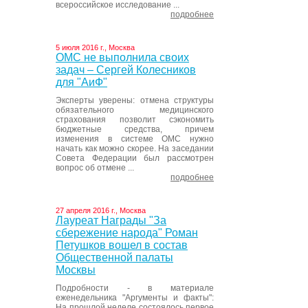
всероссийское исследование ...
подробнее
5 июля 2016 г., Москва
ОМС не выполнила своих
задач – Сергей Колесников
для "АиФ"
Эксперты уверены: отмена структуры
обязательного медицинского
страхования позволит сэкономить
бюджетные средства, причем
изменения в системе ОМС нужно
начать как можно скорее. На заседании
Совета Федерации был рассмотрен
вопрос об отмене ...
подробнее
27 апреля 2016 г., Москва
Лауреат Награды "За
сбережение народа" Роман
Петушков вошел в состав
Общественной палаты
Москвы
Подробности - в материале
еженедельника "Аргументы и факты":
На прошлой неделе состоялось первое