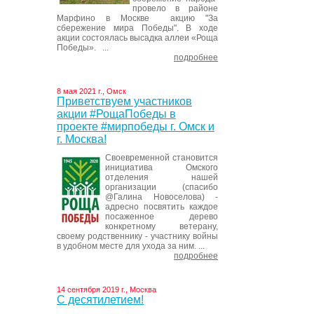
провело в районе
Марфино в Москве акцию "За
сбережение мира Победы". В ходе
акции состоялась высадка аллеи «Роща
Победы». ...
подробнее
8 мая 2021 г., Омск
Приветствуем участников
акции #РощаПобеды в
проекте #мирпобеды г. Омск и
г. Москва!
Своевременной становится
инициатива Омского
отделения нашей
организации (спасибо
@Галина Новоселова) -
адресно посвятить каждое
посаженное дерево
конкретному ветерану,
своему родственнику - участнику войны
в удобном месте для ухода за ним. ...
подробнее
14 сентября 2019 г., Москва
С десятилетием!