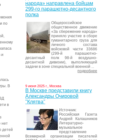
народа» направлена бойцам
о
299-го парашютно-десантного
полка
емония
Общероссийское
и по
общественное движение
«За сбережение народа»
приняло участие в сборе
ой,
гуманитарного груза для
венному
личного состава
запаса
войсковой части 33686
(299-й парашютно-
 и
десантный полк 98-й воздушно-
десантной дивизии), выполняющей
задачи в зоне специальной военной ...
подробнее
илась
уры. В
9 июня 2025 г., Москва
В Москве представили книгу
Александры Очировой
МВД
"Клятва"
ети в
Источник:
Российская Газета
в
Андрей Калашников
Литературно-
 нет
музыкальное
о детей
представление
оенной
Всемирной организации писателей