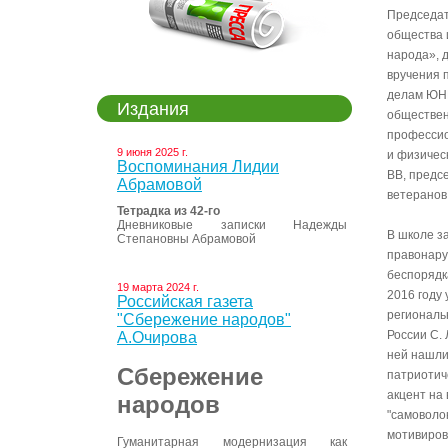
Председат
общества 
народа», 
вручения 
делам ЮНЕ
Издания
обществен
профессио
9 июня 2025 г.
и физичес
Воспоминания Лидии
ВВ, предс
Абрамовой
ветеранов
Тетрадка из 42-го
Дневниковые записки Надежды
В школе з
Степановны Абрамовой
правонару
беспорядк
19 марта 2024 г.
2016 году
Российская газета
региональ
"Сбережение народов"
России С.
А.Очирова
ней нашли
Сбережение
патриотич
акцент на
народов
"самоволо
мотивиров
Гуманитарная модернизация как