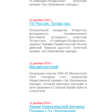
«Созвездие-Йолдызлык» почетную
премию «За сбережение народа»/
12 декабря 2019 г.
ТV Россия. Татарстан.
Генеральный продюсер Открытого
молодежного телевизионного
фестиваля эстрадного искусства
Татарстана «Созвездие-Йолдызлык»,
лауреат Премии Правительства России
Дмитрий Туманов удостоен почетной
премии «За сбережение народа».
12 декабря 2019 г.
Мосметрострой
Начальник участка СМУ-25 Метростроя
Олег Гончаров стал лауреатом
общественной премии «За сбережение
народа», которая ежегодно проходит в
зале Церковных Соборов Храма Христа
Спасителя.
11 декабря 2019 г.
Арине Новосельской вручена
Премия «За сбережение