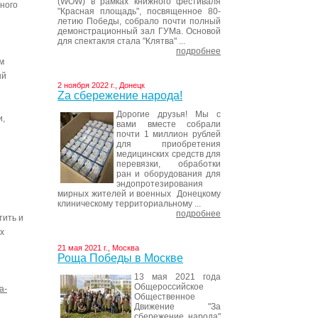
(WOW) в рамках книжного фестиваля
ного
"Красная площадь", посвященное 80-
летию Победы, собрало почти полный
демонстрационный зал ГУМа. Основой
для спектакля стала "Клятва" ...
подробнее
м
ый
2 ноября 2022 г., Донецк
Za сбережение народа!
Дорогие друзья! Мы с
и,
вами вместе собрали
почти 1 миллион рублей
для приобретения
медицинских средств для
перевязки, обработки
ран и оборудования для
эндопротезирования
мирных жителей и военных Донецкому
клиническому территориальному ...
подробнее
тить и
х
21 мая 2021 г., Москва
Роща Победы в Москве
13 мая 2021 года
Общероссийское
a-
Общественное
Движение "За
сбережение народа"