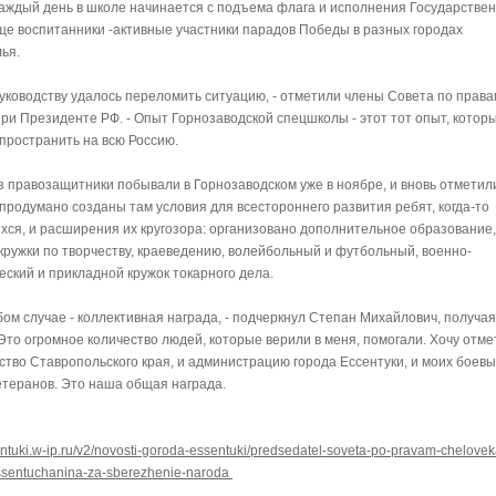
Каждый день в школе начинается с подъема флага и исполнения Государствен
еще воспитанники -активные участники парадов Победы в разных городах
ья.
руководству удалось переломить ситуацию, - отметили члены Совета по права
при Президенте РФ. - Опыт Горнозаводской спецшколы - этот тот опыт, котор
пространить на всю Россию.
з правозащитники побывали в Горнозаводском уже в ноябре, и вновь отметил
 продумано созданы там условия для всестороннего развития ребят, когда-то
хся, и расширения их кругозора: организовано дополнительное образование,
кружки по творчеству, краеведению, волейбольный и футбольный, военно-
еский и прикладной кружок токарного дела.
бом случае - коллективная награда, - подчеркнул Степан Михайлович, получая
Это огромное количество людей, которые верили в меня, помогали. Хочу отме
ство Ставропольского края, и администрацию города Ессентуки, и моих боевы
етеранов. Это наша общая награда.
sentuki.w-ip.ru/v2/novosti-goroda-essentuki/predsedatel-soveta-po-pravam-chelovek
ssentuchanina-za-sberezhenie-naroda