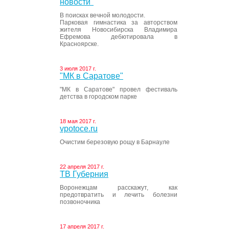
новости"
В поисках вечной молодости.
Парковая гимнастика за авторством
жителя Новосибирска Владимира
Ефремова дебютировала в
Красноярске.
3 июля 2017 г.
"МК в Саратове"
"МК в Саратове" провел фестиваль
детства в городском парке
18 мая 2017 г.
vpotoce.ru
Очистим березовую рощу в Барнауле
22 апреля 2017 г.
ТВ Губерния
Воронежцам расскажут, как
предотвратить и лечить болезни
позвоночника
17 апреля 2017 г.