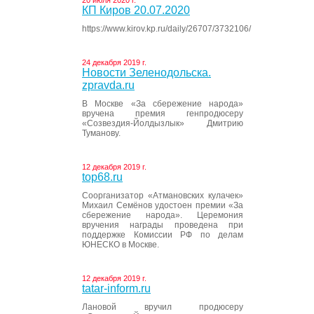
20 июля 2020 г.
КП Киров 20.07.2020
https://www.kirov.kp.ru/daily/26707/3732106/
24 декабря 2019 г.
Новости Зеленодольска.
zpravda.ru
В Москве «За сбережение народа»
вручена премия генпродюсеру
«Созвездия-Йолдызлык» Дмитрию
Туманову.
12 декабря 2019 г.
top68.ru
Соорганизатор «Атмановских кулачек»
Михаил Семёнов удостоен премии «За
сбережение народа». Церемония
вручения награды проведена при
поддержке Комиссии РФ по делам
ЮНЕСКО в Москве.
12 декабря 2019 г.
tatar-inform.ru
Лановой вручил продюсеру