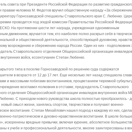
ель совета при Президенте Российской Федерации по развитию гражданског
и правам человека М. Федотов вручил общественную награду «За сбережение
директору Горнозаводской спецшколы Ставропольского края С. Любенко. Цер
премии проводится под эгидой комиссии Правительства Российской Федераци
СКО. На протяжении шести лет награда, учрежденная одноименным
ным движением, вручается тем, кто наиболее полно раскрыл себя в творческ
нальной и общественной деятельности, способствующей духовному, нравст
кому возрождению и сбережению народа России. Один из них - подполковник 
едатель Ставропольского отделения Общероссийской организации инвалидов
 внутренних войск, ессентучанин Степан Любенко.
акрытого типа в поселке Горнозаводской по решению суда содержатся
шители в возрасте от 12 до 17 лет. Еще несколько лет назад спецшкола слав
ами и массовыми побегами воспитанников, процветанием тюремной субкульт
 учреждение возглавил полковник в отставке, председатель Ставропольского
ного отделения Общероссийской организации инвалидов внутренних войск 
 Любенко. С приходом нового руководства школа полностью преобразилось - д
 новый смысл жизни, занялись спортом, творчеством и получают военно-
еское воспитание. Степан Михайлович нашел подход к каждому из них, сдела
 военно-патриотическом и духовно-нравственном воспитании. В школе больше
к», искоренены вредные привычки, включая курение, абсолютное большинств
аны к учебе и профессиональной деятельности, многие заинтересованы в в