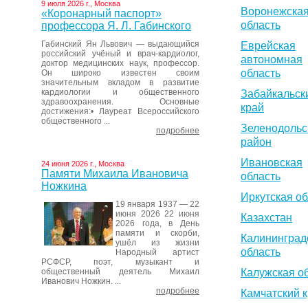
9 июля 2026 г., Москва
Воронежска
«Коронарный паспорт»
область
профессора Я. Л. Габинского
Габинский Ян Львович — выдающийся
Еврейская
российский учёный и врач-кардиолог,
автономная
доктор медицинских наук, профессор.
область
Он широко известен своим
значительным вкладом в развитие
кардиологии и общественного
Забайкальск
здравоохранения. Основные
край
достижения:• Лауреат Всероссийского
общественного ...
Зеленодольс
подробнее
район
Ивановская
24 июня 2026 г., Москва
Памяти Михаила Ивановича
область
Ножкина
Иркутская об
19 января 1937 — 22
июня 2026 22 июня
Казахстан
2026 года, в День
памяти и скорби,
Калининград
ушёл из жизни
область
Народный артист
РСФСР, поэт, музыкант и
общественный деятель Михаил
Калужская о
Иванович Ножкин. ...
подробнее
Камчатский 