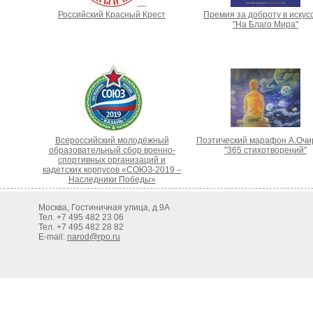
Российский Красный Крест
Премия за доброту в искус
"На Благо Мира"
Всероссийский молодёжный
Поэтический марафон А.Очи
образовательный сбор военно-
"365 стихотворений"
спортивных организаций и
кадетских корпусов «СОЮЗ-2019 –
Наследники Победы»
Москва, Гостиничная улица, д.9А
Тел. +7 495 482 23 06
Тел. +7 495 482 28 82
E-mail:
narod@rpo.ru