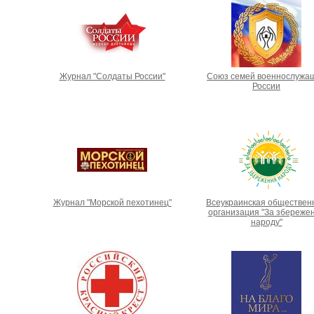
Журнал "Солдаты России"
Союз семей военнослужа
России
Журнал "Морской пехотинец"
Всеукраинская обществен
организация "За збереже
народу"