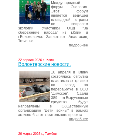
Международный
форум Экология.
Этот форум
является ведущей
площадкой страны
по вопросам
экологии. Участники ООД "За
сбережение народа" из г.Клин и
г.Волоколамск Заплетнюк Анастасия,
Ткаченко ...
подробнее
22 апреля 2026 г., Клин
Волонтерские новости.
16 апреля в Клину
состоялась отгрузка
пластиковых крышек
на завод по
переработке в ООО
"Димссон". Сдали
389 кг.Вырученные
средства будут
направлены в Общественную
организацию "Дети войны" в рамках
эколого-благотворительного проекта ...
подробнее
26 марта 2026 г., Тамбов