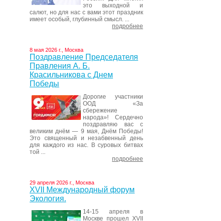
это выходной и
салют, но для нас с вами этот праздник
имеет особый, глубинный смысл. ...
подробнее
8 мая 2026 г., Москва
Поздравление Председателя
Правления А. Б.
Красильникова с Днем
Победы
Дорогие участники
ООД «За
сбережение
народа»! Сердечно
поздравляю вас с
великим днём — 9 мая, Днём Победы!
Это священный и незабвенный день
для каждого из нас. В суровых битвах
той ...
подробнее
29 апреля 2026 г., Москва
XVII Международный форум
Экология.
14-15 апреля в
Москве прошел XVII