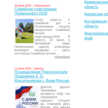
Кемеровская
20 июня 2026 г., Прокопьевск
область
Семейная спартакиада
Прокопьевск 2026
Кировская о
Спорт, радость и
Костромская
семейный дух: в
область
Прокопьевске прошла
грандиозная Семейная
Краснодарск
летняя
спартакиада-2026 В
край
субботу, 20 июня, в
Зенковском парке
Прокопьевска царила атмосфера
всеобщего праздника — здесь
состоялась Семейная летняя ...
подробнее
11 июня 2026 г., Москва
Поздравление Председателя
Правления А. Б.
Красильникова с Днем России.
Дорогие друзья!
Уважаемые
активисты ООД «За
сбережение
народа»! Сегодня
мы отмечаем День
России. Для многих