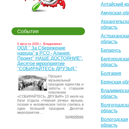
Алтайский к
Амурская об
Архангельск
область
События
Астраханска
область
5 августа 2026 г., Владикавказ
ООД " За Сбережение
Беларусь
народа" в РСО - Алания.
Проект" НАШЕ ДОСТОЯНИЕ".
Белгородска
Десятое мероприятие
область
"СОБИРАЙТЕСЬ ДРУЗЬЯ."
Болгария
Прошел
музыкальный
Брянская об
праздник единства и
заботы о старшем
Владимирск
поколении
область
«СОБИРАЙТЕСЬ, ДРУЗЬЯ!» 10 июля на
базе отдыха «Черная речка» музыка,
поэзия и человеческое тепло слились в
Волгоградск
один большой праздник. Десятое
область
мероприятие ...
подробнее
Вологодская
область