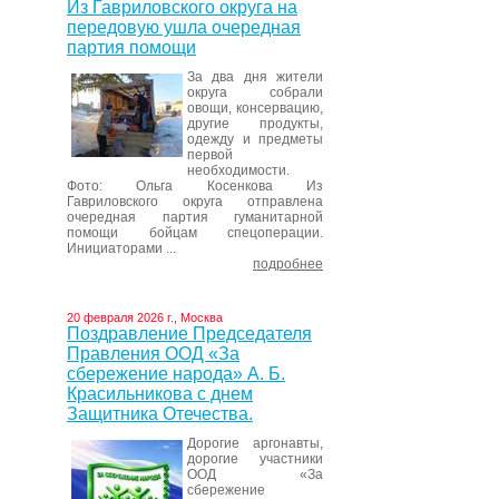
Из Гавриловского округа на
передовую ушла очередная
партия помощи
За два дня жители
округа собрали
овощи, консервацию,
другие продукты,
одежду и предметы
первой
необходимости.
Фото: Ольга Косенкова Из
Гавриловского округа отправлена
очередная партия гуманитарной
помощи бойцам спецоперации.
Инициаторами ...
подробнее
20 февраля 2026 г., Москва
Поздравление Председателя
Правления ООД «За
сбережение народа» А. Б.
Красильникова с днем
Защитника Отечества.
Дорогие аргонавты,
дорогие участники
ООД «За
сбережение