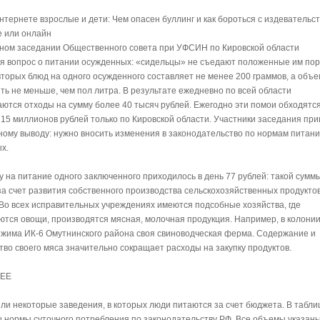
нтернете взрослые и дети: Чем опасен буллинг и как бороться с издевательс
е или онлайн
ном заседании Общественного совета при УФСИН по Кировской области
я вопрос о питании осужденных: «сидельцы» не съедают положенные им пор
 вторых блюд на одного осужденного составляет не менее 200 граммов, а объе
ть не меньше, чем пол литра. В результате ежедневно по всей области
ются отходы на сумму более 40 тысяч рублей. Ежегодно эти помои обходятс
 15 миллионов рублей только по Кировской области. Участники заседания при
ому выводу: нужно вносить изменения в законодательство по нормам питан
х.
у на питание одного заключенного приходилось в день 77 рублей: такой сумм
за счет развития собственного производства сельскохозяйственных продуктов
 Во всех исправительных учреждениях имеются подсобные хозяйства, где
тся овощи, производятся мясная, молочная продукция. Например, в колони
ежима ИК-6 Омутнинского района своя свиноводческая ферма. Содержание и
тво своего мяса значительно сокращает расходы на закупку продуктов.
НЕЕ
ли некоторые заведения, в которых люди питаются за счет бюджета. В табли
 нормы суточного потребления по законодательству РФ. Все объемы указаны