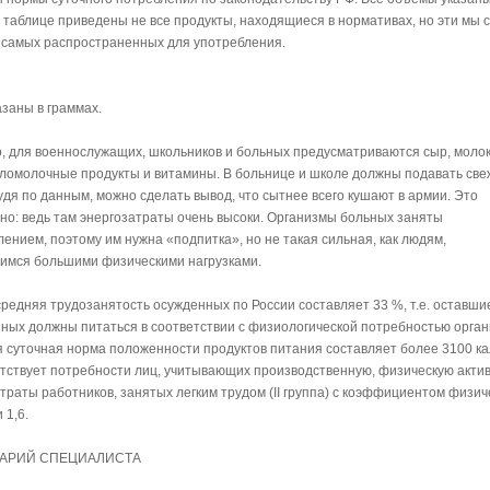
В таблице приведены не все продукты, находящиеся в нормативах, но эти мы 
 самых распространенных для употребления.
заны в граммах.
о, для военнослужащих, школьников и больных предусматриваются сыр, молок
исломолочные продукты и витамины. В больнице и школе должны подавать св
удя по данным, можно сделать вывод, что сытнее всего кушают в армии. Это
но: ведь там энергозатраты очень высоки. Организмы больных заняты
ением, поэтому им нужна «подпитка», но не такая сильная, как людям,
мся большими физическими нагрузками.
средняя трудозанятость осужденных по России составляет 33 %, т.е. оставши
ных должны питаться в соответствии с физиологической потребностью орган
я суточная норма положенности продуктов питания составляет более 3100 ка
етствует потребности лиц, учитывающих производственную, физическую акти
атраты работников, занятых легким трудом (II группа) с коэффициентом физич
 1,6.
АРИЙ СПЕЦИАЛИСТА