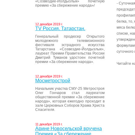
«Созвездие-Йолдызлык» почетную
- Суточная
премию «За сбережение народа»/
председат
профилакти
белка, то,
12 декабря 2019 г.
мяса белка
ТV Россия. Татарстан.
списке, н
Генеральный продюсер Открытого
утвержден
молодежного телевизионного
фестиваля эстрадного искусства
формулам.
Татарстана «Созвездие-Йолдызлык»,
суточного
лауреат Премии Правительства России
Дмитрий Туманов удостоен почетной
премии «За сбережение народа».
Читайте на
12 декабря 2019 г.
Мосметрострой
Начальник участка СМУ-25 Метростроя
Олег Гончаров стал лауреатом
общественной премии «За сбережение
народа», которая ежегодно проходит в
зале Церковных Соборов Храма Христа
Спасителя.
11 декабря 2019 г.
Арине Новосельской вручена
Премия «За сбережение