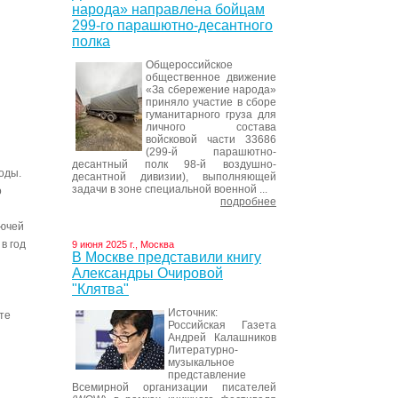
народа» направлена бойцам
299-го парашютно-десантного
полка
Общероссийское
общественное движение
«За сбережение народа»
приняло участие в сборе
гуманитарного груза для
личного состава
войсковой части 33686
(299-й парашютно-
десантный полк 98-й воздушно-
оды.
десантной дивизии), выполняющей
задачи в зоне специальной военной ...
о
подробнее
лючей
в год
9 июня 2025 г., Москва
В Москве представили книгу
Александры Очировой
"Клятва"
Источник:
те
Российская Газета
Андрей Калашников
Литературно-
музыкальное
представление
Всемирной организации писателей