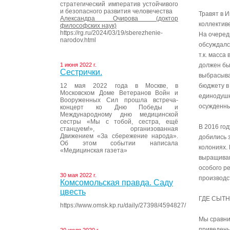
стратегический императив устойчивого
и безопасного развития человечества
Травят в И
Александра Очирова (доктор
коллектив
философских наук)
https://rg.ru/2024/03/19/sberezhenie-
На очеред
narodov.html
обсуждалс
т.к. масса
1 июня 2022 г.
должен бы
Сестрички.
выбрасыва
12 мая 2022 года в Москве, в
бюджету в
Московском Доме Ветеранов Войн и
единодушн
Вооруженных Сил прошла встреча-
осужденны
концерт ко Дню Победы и
Международному дню медицинской
сестры «Мы с тобой, сестра, ещё
В 2016 год
станцуем!», организованная
Движением «За сбережение народа».
добились 
Об этом событии написала
колониях.
«Медицинская газета»
выращиваю
особого р
30 мая 2022 г.
производс
Комсомольская правда. Саду
цвесть
ГДЕ СЫТ
https://www.omsk.kp.ru/daily/27398/4594827/
Мы сравни
приведены