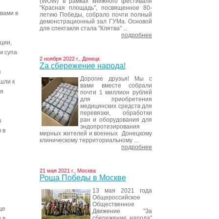
(WOW) в рамках книжного фестиваля
"Красная площадь", посвященное 80-
твами в
летию Победы, собрало почти полный
демонстрационный зал ГУМа. Основой
для спектакля стала "Клятва" ...
подробнее
ции,
м супа
2 ноября 2022 г., Донецк
Za сбережение народа!
я
Дорогие друзья! Мы с
шли к
вами вместе собрали
ия
почти 1 миллион рублей
для приобретения
медицинских средств для
перевязки, обработки
ран и оборудования для
ы
эндопротезирования
 в
мирных жителей и военных Донецкому
клиническому территориальному ...
подробнее
и
21 мая 2021 г., Москва
Роща Победы в Москве
13 мая 2021 года
Общероссийское
Общественное
це
Движение "За
сбережение народа"
 в