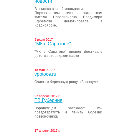
новости"
В поисках вечной молодости.
Парковая гимнастика за авторством
жителя Новосибирска Владимира
Ефремова дебютировала в
Красноярске.
3 июля 2017 г.
"МК в Саратове"
"МК в Саратове" провел фестиваль
детства в городском парке
18 мая 2017 г.
vpotoce.ru
Очистим березовую рощу в Барнауле
22 апреля 2017 г.
ТВ Губерния
Воронежцам расскажут, как
предотвратить и лечить болезни
позвоночника
17 апреля 2017 г.