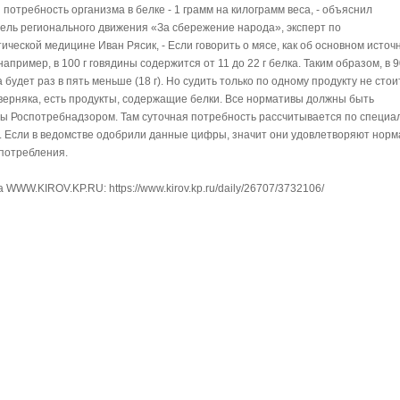
 потребность организма в белке - 1 грамм на килограмм веса, - объяснил
ель регионального движения «За сбережение народа», эксперт по
ческой медицине Иван Рясик, - Если говорить о мясе, как об основном источ
 например, в 100 г говядины содержится от 11 до 22 г белка. Таким образом, в 9
 будет раз в пять меньше (18 г). Но судить только по одному продукту не стоит
аверняка, есть продукты, содержащие белки. Все нормативы должны быть
ы Роспотребнадзором. Там суточная потребность рассчитывается по специ
 Если в ведомстве одобрили данные цифры, значит они удовлетворяют нор
 потребления.
 WWW.KIROV.KP.RU: https://www.kirov.kp.ru/daily/26707/3732106/