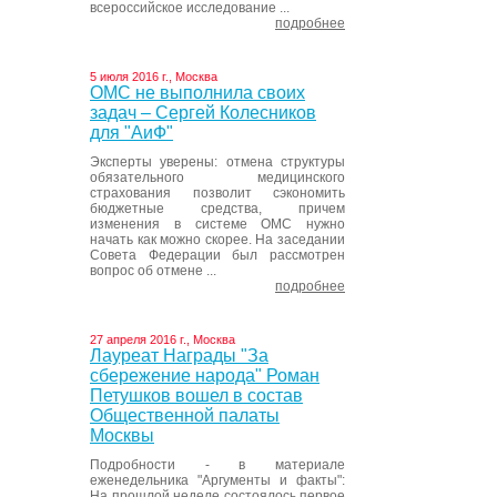
всероссийское исследование ...
подробнее
5 июля 2016 г., Москва
ОМС не выполнила своих
задач – Сергей Колесников
для "АиФ"
Эксперты уверены: отмена структуры
обязательного медицинского
страхования позволит сэкономить
бюджетные средства, причем
изменения в системе ОМС нужно
начать как можно скорее. На заседании
Совета Федерации был рассмотрен
вопрос об отмене ...
подробнее
27 апреля 2016 г., Москва
Лауреат Награды "За
сбережение народа" Роман
Петушков вошел в состав
Общественной палаты
Москвы
Подробности - в материале
еженедельника "Аргументы и факты":
На прошлой неделе состоялось первое