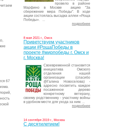
провело в районе
считаем
Марфино в Москве акцию "За
сбережение мира Победы". В ходе
акции состоялась высадка аллеи «Роща
Победы». ...
подробнее
8 мая 2021 г., Омск
о,
Приветствуем участников
ежие
акции #РощаПобеды в
проекте #мирпобеды г. Омск и
г. Москва!
Своевременной становится
инициатива Омского
отделения нашей
организации (спасибо
еся 67
@Галина Новоселова) -
адресно посвятить каждое
изма.
посаженное дерево
лорий,
конкретному ветерану,
своему родственнику - участнику войны
вность
в удобном месте для ухода за ним. ...
еской
подробнее
14 сентября 2019 г., Москва
С десятилетием!