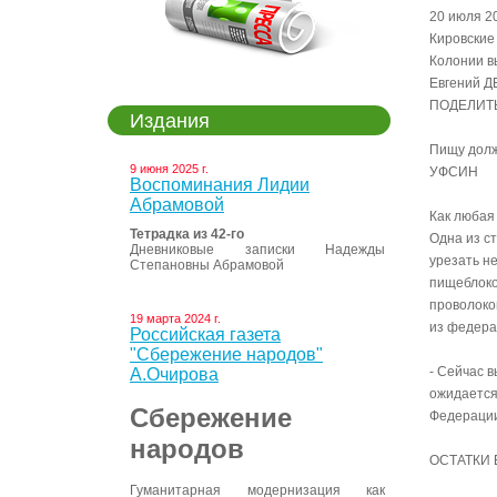
20 июля 2
Кировские
Колонии в
Евгений 
ПОДЕЛИТ
Издания
Пищу долж
9 июня 2025 г.
УФСИН
Воспоминания Лидии
Абрамовой
Как любая
Тетрадка из 42-го
Одна из ст
Дневниковые записки Надежды
урезать не
Степановны Абрамовой
пищеблоко
проволоко
19 марта 2024 г.
из федера
Российская газета
"Сбережение народов"
- Сейчас в
А.Очирова
ожидается
Сбережение
Федерации
народов
ОСТАТКИ
Гуманитарная модернизация как