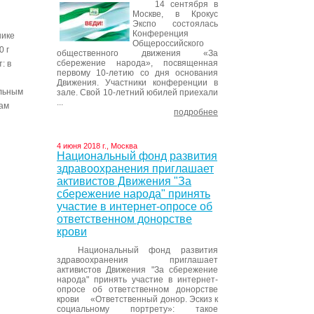
14 сентября в
Москве, в Крокус
Экспо состоялась
Конференция
нике
Общероссийского
0 г
общественного движения «За
сбережение народа», посвященная
: в
первому 10-летию со дня основания
Движения. Участники конференции в
альным
зале. Свой 10-летний юбилей приехали
...
мам
подробнее
4 июня 2018 г., Москва
Национальный фонд развития
здравоохранения приглашает
активистов Движения "За
сбережение народа" принять
участие в интернет-опросе об
ответственном донорстве
крови
Национальный фонд развития
здравоохранения приглашает
активистов Движения "За сбережение
народа" принять участие в интернет-
опросе об ответственном донорстве
крови «Ответственный донор. Эскиз к
социальному портрету»: такое