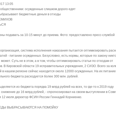
017 13:05
 общественники: осужденные слишком дорого едят
ыбрасывают бюджетные деньги в отходы
ДЕМИХОВ
ЬСЯ
ны подавать за 10-15 минут до приема. Фото: предоставлено пресс-службой
 организация, система исполнения наказания пытается оптимизировать расх
атей - питание осужденных. Безусловно, есть нормы, которые по закону никт
 может. Суть не в этом, а в том, чтобы оптимизировать статьи по отходам от
в. В Кировской области 19 исправительных учреждения, 2 СИЗО. Всего за ко
й в нашем регионе сейчас находится около 12000 осужденных. На их питание 
льного бюджета расходуется более 300 млн. рублей.
ыделяется из бюджета порядка 19 млрд рублей на всех, то где-то к 2019 году
 снижение до 16 млрд рублей, - спрогнозировал на своем выступлении в Сове
 12 июля директор ФСИН России Геннадий Корниенко.
 ЕДЫ ВЫБРАСЫВАЮТСЯ НА ПОМОЙКУ