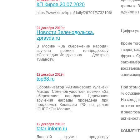
20 июля 2020 г.
КП Киров 20.07.2020
граммах. 
одними из
https://www.kirov.kp.ru/daily/26707/3732106/
24 декабря 2019 г.
Цифры ука
Новости Зеленодольска.
zpravda.ru
Кроме тог
В Москве «За сбережение народа»
творог, к
вручена премия генпродюсеру
«Созвездия-Йолдызлык» Дмитрию
фрукты. С
Туманову.
закономер
восстановл
12 декабря 2019 г.
занимающи
top68.ru
Соорганизатор «Атмановских кулачек»
При этом 
Михаил Семёнов удостоен премии «За
% осужден
сбережение народа». Церемония
На сегодн
вручения награды проведена при
поддержке Комиссии РФ по делам
что соотв
ЮНЕСКО в Москве.
и энергоз
активности
12 декабря 2019 г.
tatar-inform.ru
КОММЕНТ
Лановой вручил продюсеру