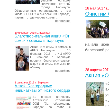
участие большое
количество жителей
города Барнаула.
18 мая 2017 г.
Общественные организации, в том
Очистим 
числе и ООО "За сбережения народа",
партии, студенческие союзы ...
подробнее
10 февраля 2018 г., Барнаул
Благотворительная акция «От
семьи к семье» в Барнауле
начале июн
Акция «От семьи к семье» в
березовой ро
АРГО г. Барнаула 10
февраля 2018 г. в ИЦ АРГО
Е. Иванова г. Барнаула
прошла благотворительная
акция «От семьи к семье» по
обмену ...
28 апреля 2017
подробнее
Акция «О
1 февраля 2018 г., Барнаул
«
Алтай. Благородные
а
инициативы от чистого сердца
у
31 января активисты
«
Алтайского отделения
ООД "За сбережение
п
народа" во главе с