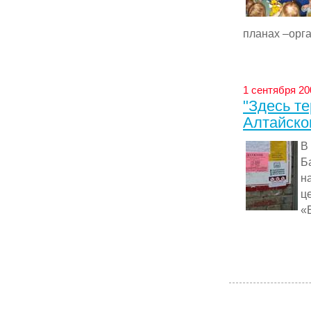
планах –орга
1 сентября 20
"Здесь те
Алтайско
В
Б
н
ц
«Б