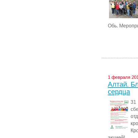
Обь. Меропри
1 февраля 201
Алтай. Б
сердца
31
сб
от
к
Кр
акцией! ...