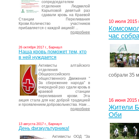
сопредседателем
отделения Людмилой
Карыповой девятый раз
сдавали кровь на Краевой
Станции Переливания
10 июля 2015 
Крови.Количество участников
Комсомол
прибавляется с каждой акцией! ...
подробнее
час собр
26 октября 2017 г., Барнаул
Наша кровь поможет тем, кто
в ней нуждается
Активисты алтайского
отделения
Общероссийского
собрали 35 м
общественного Движения "
За сбережение народа" в
очередной раз сдали кровь в
краевой станции
переливания крови. Эта
16 июня 2015 
акция стала для нас доброй традицией
и проявлением добровольчества. Нам ...
Жители Б
подробнее
Оби
13 августа 2017 г., Барнаул
День физкультурника!
Активисты ООД "За