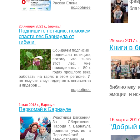
февр
Расова Елена.
подробнее
благ
26 января 2021 г., Барнаул
Подпишите петицию, поможем
спасти лес Барнаула от
29 мая 2017 г.
гибели!
Книги в 
Собираем подписи!Я
подписала петицию,
потому что знаю
этот лес, мне
приходилось в 80-х
годах прошлого века
работать на гарях в этом регионе. И
потому что хочу поддержать активистов
и лидеров ...
библиотеку 
подробнее
эмоции и иск
1 мая 2018 г., Барнаул
Первомай в Барнауле
Участники Движения
16 марта 2017 
За Сбережение
"Добрый п
Народа г. Барнаула
приняли участие в
Первомайской
демонстрации.Не