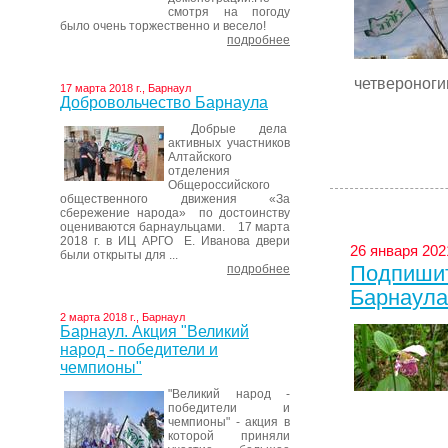
смотря на погоду
было очень торжественно и весело!
подробнее
четвероногим
17 марта 2018 г., Барнаул
Добровольчество Барнаула
Добрые дела
активных участников
Алтайского
отделения
Общероссийского
общественного движения «За
сбережение народа» по достоинству
оцениваются барнаульцами. 17 марта
2018 г. в ИЦ АРГО Е. Иванова двери
26 января 2021
были открыты для ...
Подпишит
подробнее
Барнаула
2 марта 2018 г., Барнаул
Барнаул. Акция "Великий
народ - победители и
чемпионы"
"Великий народ -
победители и
чемпионы" - акция в
которой приняли