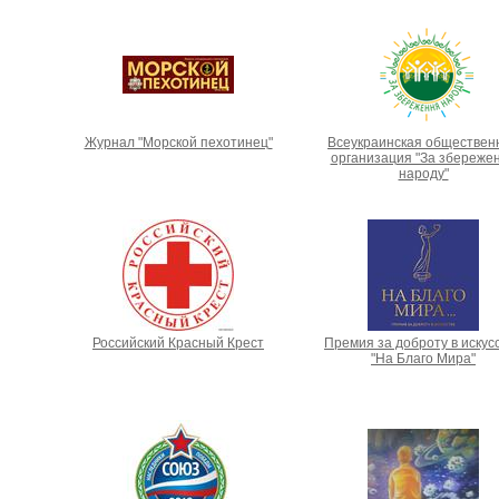
Журнал "Морской пехотинец"
Всеукраинская обществен
организация "За збереже
народу"
Российский Красный Крест
Премия за доброту в искус
"На Благо Мира"