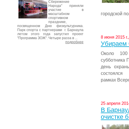
Сбережение
Народа" приняли
участие в
городской по
масштабном
спортивном
празднике,
посвященном Дню физкультурника.
Парк спорта с партнерами г. Барнаула
летом этого года запустил проект
8 июня 2015 г.
"Программа ЗОЖ". Четыре разза в ...
подробнее
Убираем 
Около 100 
субботника 
день охран
состоялся
рамках Всеро
25 апреля 2014
В Барнау
очистке 