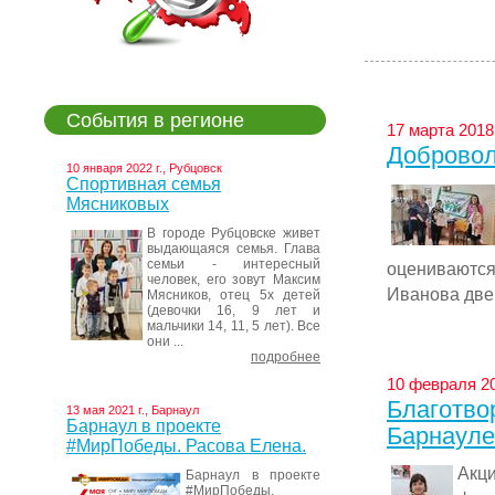
События в регионе
17 марта 2018 
Добровол
10 января 2022 г., Рубцовск
Спортивная семья
Мясниковых
В городе Рубцовске живет
выдающаяся семья. Глава
семьи - интересный
оцениваютс
человек, его зовут Максим
Иванова двер
Мясников, отец 5х детей
(девочки 16, 9 лет и
мальчики 14, 11, 5 лет). Все
они ...
подробнее
10 февраля 20
Благотво
13 мая 2021 г., Барнаул
Барнаул в проекте
Барнауле
#МирПобеды​. Расова Елена.
Акц
Барнаул в проекте
#МирПобеды.