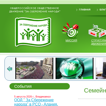
ГЛАВНАЯ
БЛАГ
МИССИЯ
СТРУКТУРА
ДВИЖЕНИЯ
События
Семейн
5 августа 2026 г., Владикавказ
ООД " За Сбережение
народа" в РСО - Алания.