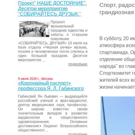
Проект" НАШЕ ДОСТОЯНИЕ".
Спорт, радос
Десятое мероприятие
грандиозная
"СОБИРАЙТЕСЬ ДРУЗЬЯ."
Прошел
музыкальный
праздник единства и
заботы о старшем
В субботу, 20 
поколении
«СОБИРАЙТЕСЬ, ДРУЗЬЯ!» 10 июля на
атмосфера всео
базе отдыха «Черная речка» музыка,
поэзия и человеческое тепло слились в
спартакиада. О
один большой праздник. Десятое
отделение общ
мероприятие ...
подробнее
народа" во гла
Спорткомитет 
9 июля 2026 г., Москва
жителей всех в
«Коронарный паспорт»
жизни начинает
профессора Я. Л. Габинского
Габинский Ян Львович — выдающийся
российский учёный и врач-кардиолог,
доктор медицинских наук, профессор.
Он широко известен своим
значительным вкладом в развитие
кардиологии и общественного
здравоохранения. Основные
достижения:• Лауреат Всероссийского
общественного ...
подробнее