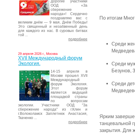
Дорогие участники
ООД «За
сбережение
народа»! Сердечно
По итогам Мног
поздравляю вас с
великим днём — 9 мая, Днём Победы!
Это священный и незабвенный день
для каждого из нас. В суровых битвах
той ...
подробнее
Среди же
Медведева
29 апреля 2026 г., Москва
XVII Международный форум
Среди муж
Экология.
Безунов, 
14-15 апреля в
Москве прошел XVII
Международный
Среди дет
форум Экология.
Этот форум
Медведево
является ведущей
площадкой страны
по вопросам
экологии. Участники ООД "За
сбережение народа" из г.Клин и
г.Волоколамск Заплетнюк Анастасия,
Ярким заверше
Ткаченко ...
подробнее
танцевальной г
закрытия. Для 