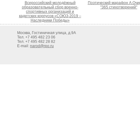
Всероссийский молодёжный
Поэтический марафон А.Очи
образовательный сбор военно-
"365 стихотворений"
спортивных организаций и
кадетских корпусов «СОЮЗ-2019 –
Наследники Победы»
Москва, Гостиничная улица, д.9А
Тел. +7 495 482 23 06
Тел. +7 495 482 28 82
E-mail:
narod@rpo.ru