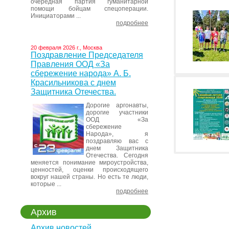
очередная партия гуманитарной
помощи бойцам спецоперации.
Инициаторами ...
подробнее
20 февраля 2026 г., Москва
Поздравление Председателя
Правления ООД «За
сбережение народа» А. Б.
Красильникова с днем
Защитника Отечества.
Дорогие аргонавты,
дорогие участники
ООД «За
сбережение
Народа», я
поздравляю вас с
днем Защитника
Отечества. Сегодня
меняется понимание мироустройства,
ценностей, оценки происходящего
вокруг нашей страны. Но есть те люди,
которые ...
подробнее
Архив
Архив новостей