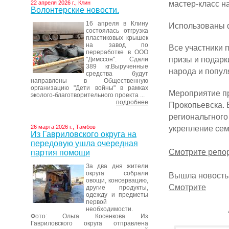
мастер-класс н
22 апреля 2026 г., Клин
Волонтерские новости.
16 апреля в Клину
Использованы 
состоялась отгрузка
пластиковых крышек
на завод по
Все участники 
переработке в ООО
призы и подарк
"Димссон". Сдали
389 кг.Вырученные
народа
и попул
средства будут
направлены в Общественную
организацию "Дети войны" в рамках
Мероприятие пр
эколого-благотворительного проекта ...
подробнее
Прокопьевска. 
региональгного
укрепление сем
26 марта 2026 г., Тамбов
Из Гавриловского округа на
передовую ушла очередная
Смотрите репо
партия помощи
За два дня жители
округа собрали
Вышла новость 
овощи, консервацию,
Смотрите
другие продукты,
одежду и предметы
первой
необходимости.
Фото: Ольга Косенкова Из
Гавриловского округа отправлена