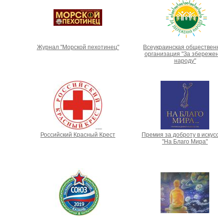
Журнал "Морской пехотинец"
Всеукраинская обществен
организация "За збереже
народу"
Российский Красный Крест
Премия за доброту в искус
"На Благо Мира"