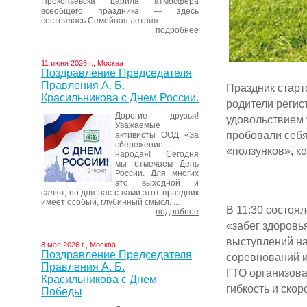
Прокопьевска царила атмосфера
всеобщего праздника — здесь
состоялась Семейная летняя ...
подробнее
11 июня 2026 г., Москва
Поздравление Председателя
Правления А. Б.
Праздник старт
Красильникова с Днем России.
родители регис
Дорогие друзья!
удовольствием 
Уважаемые
пробовали себя
активисты ООД «За
сбережение
«ползунков», к
народа»! Сегодня
мы отмечаем День
России. Для многих
это выходной и
салют, но для нас с вами этот праздник
имеет особый, глубинный смысл. ...
В 11:30 состоя
подробнее
«забег здоровь
выступлений на
8 мая 2026 г., Москва
Поздравление Председателя
соревнований 
Правления А. Б.
ГТО организова
Красильникова с Днем
гибкость и ско
Победы