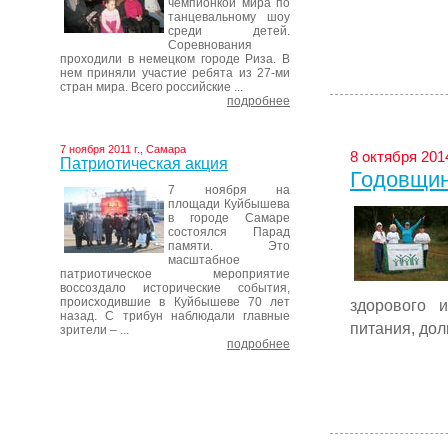
чемпионкой мира по
танцевальному шоу
среди детей.
Соревнования
проходили в немецком городе Риза. В
нем приняли участие ребята из 27-ми
стран мира. Всего российские ...
подробнее
7 ноября 2011 г., Самара
8 октября 2014
Патриотическая акция
Годовщин
7 ноября на
площади Куйбышева
в городе Самаре
состоялся Парад
памяти. Это
масштабное
патриотическое мероприятие
воссоздало исторические события,
происходившие в Куйбышеве 70 лет
здорового 
назад. С трибун наблюдали главные
питания, долг
зрители – ...
подробнее