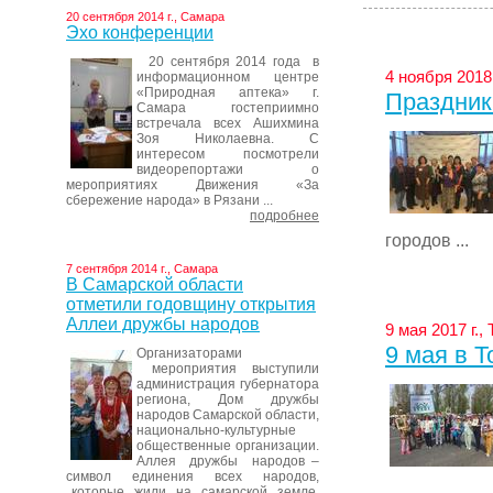
20 сентября 2014 г., Самара
Эхо конференции
20 сентября 2014 года в
4 ноября 2018 
информационном центре
«Природная аптека» г.
Праздник
Самара гостеприимно
встречала всех Ашихмина
Зоя Николаевна. С
интересом посмотрели
видеорепортажи о
мероприятиях Движения «За
сбережение народа» в Рязани ...
подробнее
городов ...
7 сентября 2014 г., Самара
В Самарской области
отметили годовщину открытия
Аллеи дружбы народов
9 мая 2017 г.,
9 мая в Т
Организаторами
мероприятия выступили
администрация губернатора
региона, Дом дружбы
народов Самарской области,
национально-культурные
общественные организации.
Аллея дружбы народов –
символ единения всех народов,
которые жили на самарской земле,