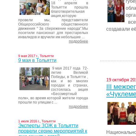
губ
18 апреля в
Тольятти прошла
обл
благотворительная
орг
акция,которую
провели мы, представители
все
Общероссийского общественного
создавали её 
движения " За сбережение народа".Мы
посетили пансионат для престарелых
инвалидов и вручили им небольшие ...
подробнее
9 мая 2017 г., Тольятти
9 мая в Тольятти
9 мая 2017 года 72-
летие Великой
Победы, в Тольятти ,
19 октября 20
как и во многих
III межр
городах и странах,
состоялась акция
«Чуклем
«Бессмертный
полк», во время которой жители города
прошли по улицам с ...
подробнее
1 июля 2016 г., Тольятти
Эксперты ЗОЖ в Тольятти
провели серию мероприятий к
Национально