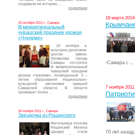
создавали её историю, ...
подробнее
18 марта 2014
19 октября 2013 г., Самара
Крымчане
III межрегиональный
чувашский праздник урожая
«Чуклеме»
19 октября в
культурно-досуговом
центре имени
Литвинова города
-Самара с ...
Самары состоялся
III межрегиональный
чувашский праздник
урожая «Чуклеме», посвященный 5 –
летию образования Национально-
культурной автономии чувашей
7 ноября 2011 
Самарской области. В области
проживает более ...
Патриоти
подробнее
30 ноября 2011 г., Самара
Звездочка из Рощинского
Жительница поселка
Рощинский Милена
70 лет назад
Цандер стала