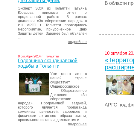
дню защиты детей.
В области пр
Эксперт ЗОЖ из Тольятти Татьяна
Юрасова прислала отчет о
проделанной работе: В рамках
движения «За сбережение народа» в
ИЦ АРГО г. Тольятти проводилось
мероприятие, приуроченное Дню
Защиты детей. Заранее был объявлен
...
подробнее
10 октября 20
8 октября 2014 г., Тольятти
«Террито
Годовщина скандинавской
ходьбы в Тольятти
расширяе
Уже много лет в
нашей стране
существует
Общероссийское
Общественное
Движение «За
сбережение
народа». Программной задачей,
АРГО под фл
которого является пропаганда
семейных ценностей, здорового и
физически активного образа жизни,
правильного питания, долголетия и ...
подробнее