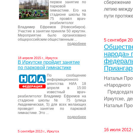
сбережение 
первое занятие по
парковой
летию между
гимнастике. Его на
стадионе школы №
пути протяже
75 провёл врач-
реабилитолог
Владимир Ефремов (Новосибирск).
Участие в занятии приняли 50 иркутян.
Мероприятие было организовано
общероссийским общественным ...
5 сентября 201
подробнее
Обществе
народа» 
18 апреля 2015 г., Иркутск
федераль
В Иркутске пройдет занятие
Приангар
по парковой гимнастике
По сообщению
Наталья Про
информационного
агентства НИА 18
«Народного
апреля в 15:00
Председате
известный врач-
реабилитолог Владимир Ефремов на
Иркутске, д
стадионе школы № 75 (улица
Академическая, 5) для всех желающих
Наталья Прот
проведет занятие по парковой
гимнастике. Это ...
подробнее
16 июля 2012 
5 сентября 2013 г., Иркутск