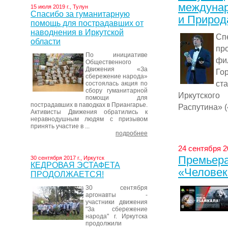
междунар
15 июля 2019 г., Тулун
Спасибо за гуманитарную
и Природ
помощь для пострадавших от
наводнения в Иркутской
Сп
области
пр
По инициативе
ф
Общественного
Движения «За
Гор
сбережение народа»
ст
состоялась акция по
сбору гуманитарной
Иркутского
помощи для
пострадавших в паводках в Приангарье.
Распутина» (
Активисты Движения обратились к
неравнодушным людям с призывом
принять участие в ...
подробнее
24 сентября 20
Премьера
30 сентября 2017 г., Иркутск
КЕДРОВАЯ ЭСТАФЕТА
«Человек
ПРОДОЛЖАЕТСЯ!
30 сентября
аргонавты -
участники движения
"За сбережение
народа" г. Иркутска
продолжили