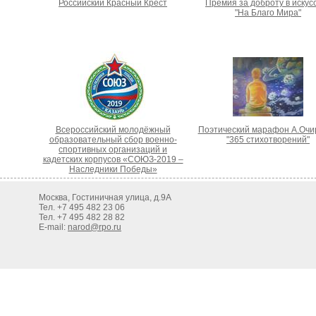
Российский Красный Крест
Премия за доброту в искус
"На Благо Мира"
Всероссийский молодёжный
Поэтический марафон А.Очи
образовательный сбор военно-
"365 стихотворений"
спортивных организаций и
кадетских корпусов «СОЮЗ-2019 –
Наследники Победы»
Москва, Гостиничная улица, д.9А
Тел. +7 495 482 23 06
Тел. +7 495 482 28 82
E-mail:
narod@rpo.ru