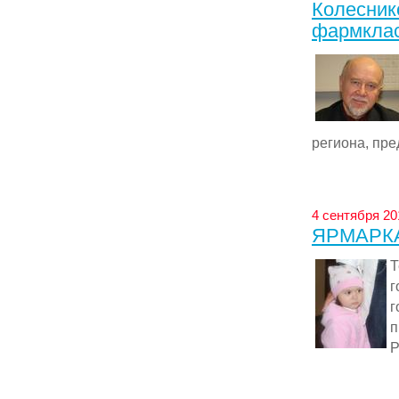
Колесник
фармкла
региона, пре
4 сентября 201
ЯРМАРК
Т
г
г
п
Р