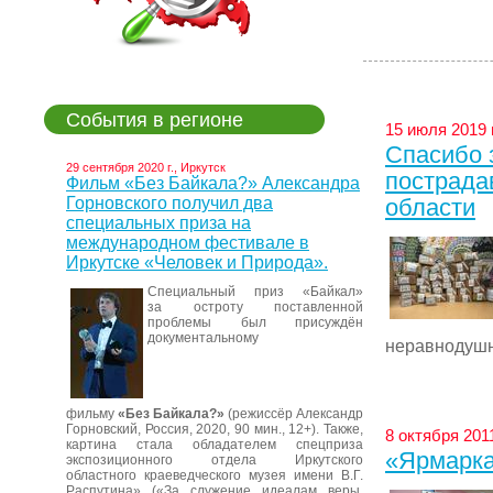
События в регионе
15 июля 2019 г
Спасибо 
29 сентября 2020 г., Иркутск
пострада
Фильм «Без Байкала?» Александра
Горновского получил два
области
специальных приза на
международном фестивале в
Иркутске «Человек и Природа».
Специальный приз «Байкал»
за остроту поставленной
проблемы был присуждён
документальному
неравнодушн
фильму
«Без Байкала?»
(режиссёр Александр
Горновский, Россия, 2020, 90 мин., 12+). Также,
8 октября 2011
картина стала обладателем спецприза
«Ярмарка 
экспозиционного отдела Иркутского
областного краеведческого музея имени В.Г.
Распутина» («За служение идеалам веры,