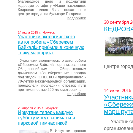
благородное дело и подхватили
кедровую эстафету «Наше наследие».
Кедровая аллея была посажена в
центре города, на бульваре Гагарина, ...
подробнее
30 сентября 20
КЕДРОВ
14 июля 2015 г., Иркутск
Участники экологического
автопробега «Сбережем
Байкал!» прибыли в конечную
точку маршрута.
Участники экологического автопробега
«Сбережем Байкал!», организованного
центре города
Общероссийским Общественным
движением «За сбережение народа»
под эгидой ЮНЕСКО и приуроченного к
70-летию международной организации,
преодолели последний отрезок пути
протяженностью 250 километров и ...
14 июля 2015 г
подробнее
Участник
«Сбереже
23 апреля 2015 г., Иркутск
маршрута
Иркутяне теперь каждую
субботу могут заниматься
Участники 
парковой гимнастикой
организова
В Иркутске прошло