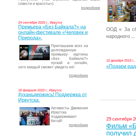
совести и красоты»).
подробнее
24 сентября 2020 г., Иркутск
Премьера «Без Байкала?» на
ООД « За с
онлайн-фестивале «Человек и
народного ...
Природа».
Приглашаем всех на
долгожданную
премьеру картины
«Без Байкала?»
10 декабря 2010 г.,
пускай и онлайн,
«Подари рад
зато каждый сможет увидеть ее!
подробнее
18 февраля 2020 г., Иркутск
#уханьдержись! Поддержка от
Иркутска.
Активисты Движения
Иркутска
поддерживают
29 сентября 20
Китай!
Фильм «Б
подробнее
получил 