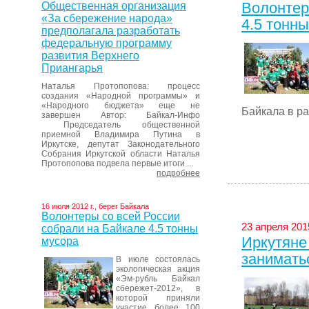
Волонтер
Общественная организация
«За сбережение народа»
4.5 тонн
предполагала разработать
федеральную программу
развития Верхнего
Приангарья
Наталья Протопопова: процесс
создания «Народной программы» и
«Народного бюджета» еще не
Байкала в ра
завершен Автор: Байкал-Инфо
Председатель общественной
приемной Владимира Путина в
Иркутске, депутат Законодательного
Собрания Иркутской области Наталья
Протопопова подвела первые итоги ...
подробнее
16 июля 2012 г., берег Байкала
Волонтеры со всей России
23 апреля 2015
собрали на Байкале 4.5 тонны
Иркутяне
мусора
занимать
В июле состоялась
экологическая акция
«Эм-рубль Байкал
сбережет-2012», в
которой приняли
участие более 100