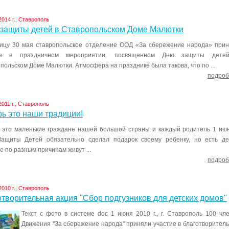
2014 г., Ставрополь
 защиты детей в Ставропольском Доме Малютки
ицу 30 мая ставропольское отделение ООД «За сбережение народа» при
ие в праздничном мероприятии, посвященном Дню защиты дете
польском Доме Малютки. Атмосфера на празднике была такова, что по ...
подроб
2011 г., Ставрополь
ь это наши традиции!
 это маленькие граждане нашей большой страны и каждый родитель 1 ию
ащиты Детей обязательно сделал подарок своему ребенку, но есть де
е по разным причинам живут ...
подроб
2010 г., Ставрополь
творительная акция "Сбор подгузников для детских домов"
Текст с фото в системе doc 1 июня 2010 г., г. Ставрополь 100 чл
Движения "За сбережение народа" приняли участие в благотворител