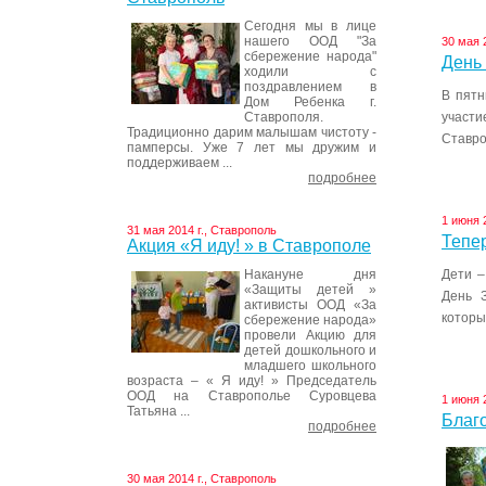
Сегодня мы в лице
нашего ООД "За
30 мая 
сбережение народа"
День
ходили с
поздравлением в
В пятн
Дом Ребенка г.
Ставрополя.
участ
Традиционно дарим малышам чистоту -
Ставро
памперсы. Уже 7 лет мы дружим и
поддерживаем ...
подробнее
1 июня 
31 мая 2014 г., Ставрополь
Тепер
Акция «Я иду! » в Ставрополе
Накануне дня
Дети –
«Защиты детей »
День З
активисты ООД «За
которы
сбережение народа»
провели Акцию для
детей дошкольного и
младшего школьного
возраста – « Я иду! » Председатель
ООД на Ставрополье Суровцева
1 июня 
Татьяна ...
Благо
подробнее
30 мая 2014 г., Ставрополь