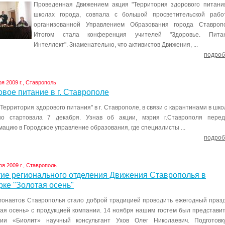
Проведенная Движением акция "Территория здорового питани
школах города, совпала с большой просветительской рабо
организованной Управлением Образования города Ставропо
Итогом стала конференция учителей "Здоровье. Питан
Интеллект". Знаменательно, что активистов Движения, ...
подроб
ря 2009 г., Ставрополь
вое питание в г. Ставрополе
"Территория здорового питания" в г. Ставрополе, в связи с карантинами в шко
но стартовала 7 декабря. Узнав об акции, мэрия г.Ставрополя пере
ацию в Городское управление образования, где специалисты ...
подроб
ря 2009 г., Ставрополь
тие регионального отделения Движения Ставрополья в
ке "Золотая осень"
гонавтов Ставрополья стало доброй традицией проводить ежегодный праз
ая осень» с продукцией компании. 14 ноября нашим гостем был представи
нии «Биолит» научный консультант Ухов Олег Николаевич. Подготовк