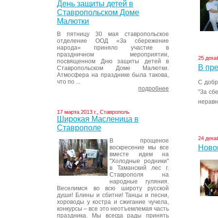
День защиты детей в
Ставропольском Доме
Малютки
В пятницу 30 мая ставропольское
отделение ООД «За сбережение
народа» приняло участие в
праздничном мероприятии,
25 дека
посвященном Дню защиты детей в
В пре
Ставропольском Доме Малютки.
Атмосфера на празднике была такова,
что по ...
С добр
подробнее
"За сб
неравн
17 марта 2013 г., Ставрополь
Широкая Масленица в
Ставрополе
24 дека
В прощеное
Новог
воскресение мы все
вместе идем на
"Холодные родники"
в Таманский лес г.
Ставрополя на
народные гуляния.
Веселимся во всю широту русской
души! Блины и сбитни! Танцы и песни,
хороводы у костра и сжигание чучела,
конкурсы – все это неотъемлемая часть
праздника. Мы всегда рады принять