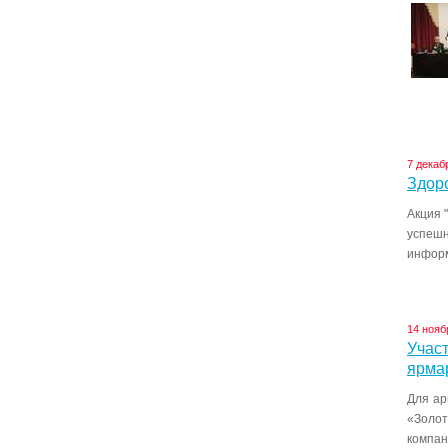
7 декаб
Здоро
Акция 
успеш
информ
14 нояб
Учас
ярмар
Для ар
«Золот
компа