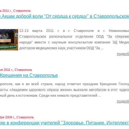
а 2011 г., Ставрополь
 Акции доброй воли "От сердца к сердцу" в Ставропольско
12-13 марта 2011 г. в г. Ставрополе и г. Невинномыс
Ставропольское региональное отделение ООД "За сбереже
народа" вместе с научным консультантом компании ЭД Меди
доктором медицинских наук, участником ООД "За ...
подроб
ря 2011 г., Ставрополь
 Крещения на Ставрополье
рополе, как и во всей стране, народ отметил праздник Крещение Госпо
асты «Академии здорового образа жизни» выехали автобусом в этот чуде
ный день к источникам. Среди них немало представителей ...
подроб
бря 2009 г., Ставрополь
ие в конференции учителей "Здоровье. Питание. Интеллект