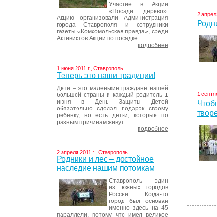
Участие в Акции
«Посади дерево».
2 апрел
Акцию организовали Администрация
Родн
города Ставрополя и сотрудники
газеты «Комсомольская правда», среди
Активистов Акции по посадке ...
подробнее
1 июня 2011 г., Ставрополь
Теперь это наши традиции!
Дети – это маленькие граждане нашей
1 сентя
большой страны и каждый родитель 1
июня в День Защиты Детей
Чтобы
обязательно сделал подарок своему
твор
ребенку, но есть детки, которые по
разным причинам живут ...
подробнее
2 апреля 2011 г., Ставрополь
Родники и лес – достойное
наследие нашим потомкам
Ставрополь – один
из южных городов
России. Когда-то
город был основан
именно здесь на 45
параллели, потому что имел великое