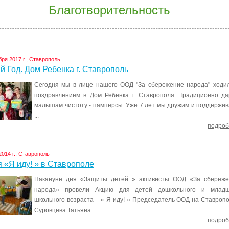
Благотворительность
бря 2017 г., Ставрополь
 Год. Дом Ребенка г. Ставрополь
Сегодня мы в лице нашего ООД "За сбережение народа" ходи
поздравлением в Дом Ребенка г. Ставрополя. Традиционно д
малышам чистоту - памперсы. Уже 7 лет мы дружим и поддержи
...
подроб
2014 г., Ставрополь
 «Я иду! » в Ставрополе
Накануне дня «Защиты детей » активисты ООД «За сбереже
народа» провели Акцию для детей дошкольного и младш
школьного возраста – « Я иду! » Председатель ООД на Ставроп
Суровцева Татьяна ...
подроб