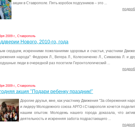
акции в Ставрополе. Пять коробок подгузников – это ...
подроб
бря 2009 г., Ставрополь
ддверии Нового, 2010-го, года
ым сердцем, искренними пожеланиями здоровья и счастья, участники Движ
ережения народа": Федорюк Л., Вегера Л., Колесниченко Л., Симакова Л. и др
одушные люди в очередной раз посетили Геронтологический ...
подроб
бря 2009 г., Ставрополь
одняя акция "Подари ребенку праздник!"
Дорогие друзья, мне, как участнику Движения "За сбережения нар
и лидеру Молодежного союза АРГО г.Ставрополя хочется подели
нашим опытом. Молодежь нашего города доказала, что акти
деятельность и искренняя забота подрастающего ...
подроб