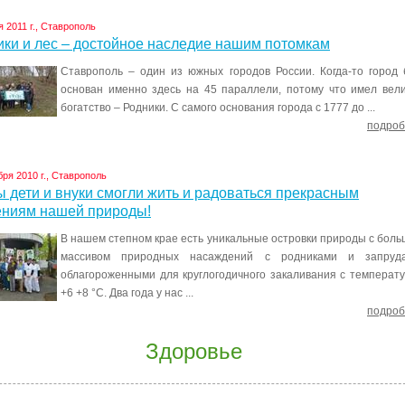
я 2011 г., Ставрополь
ики и лес – достойное наследие нашим потомкам
Ставрополь – один из южных городов России. Когда-то город
основан именно здесь на 45 параллели, потому что имел вел
богатство – Родники. С самого основания города с 1777 до ...
подроб
бря 2010 г., Ставрополь
 дети и внуки смогли жить и радоваться прекрасным
ениям нашей природы!
В нашем степном крае есть уникальные островки природы с бол
массивом природных насаждений с родниками и запруда
облагороженными для круглогодичного закаливания с температ
+6 +8 °С. Два года у нас ...
подроб
Здоровье