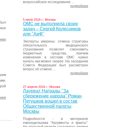
всероссийское исследование ...
подробнее
5 июля 2016 г., Москва
 был
ОМС не выполнила своих
икое
задач – Сергей Колесников
для "АиФ"
нее
Эксперты уверены: отмена структуры
обязательного медицинского
страхования позволит сэкономить
бюджетные средства, причем
изменения в системе ОМС нужно
начать как можно скорее. На заседании
Совета Федерации был рассмотрен
вопрос об отмене ...
подробнее
ьшим
ми,
урой
27 апреля 2016 г., Москва
Лауреат Награды "За
сбережение народа" Роман
нее
Петушков вошел в состав
Общественной палаты
Москвы
Подробности - в материале
еженедельника "Аргументы и факты":
На прошлой неделе состоялось первое