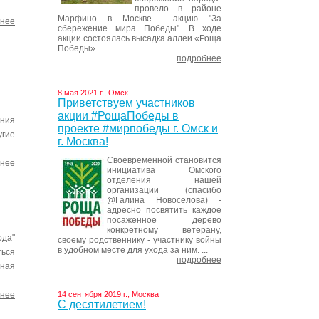
провело в районе
Марфино в Москве акцию "За
нее
сбережение мира Победы". В ходе
акции состоялась высадка аллеи «Роща
Победы». ...
подробнее
8 мая 2021 г., Омск
Приветствуем участников
акции #РощаПобеды в
ения
проекте #мирпобеды г. Омск и
угие
г. Москва!
Своевременной становится
нее
инициатива Омского
отделения нашей
организации (спасибо
@Галина Новоселова) -
адресно посвятить каждое
посаженное дерево
конкретному ветерану,
ода"
своему родственнику - участнику войны
в удобном месте для ухода за ним. ...
ться
подробнее
вная
14 сентября 2019 г., Москва
нее
С десятилетием!