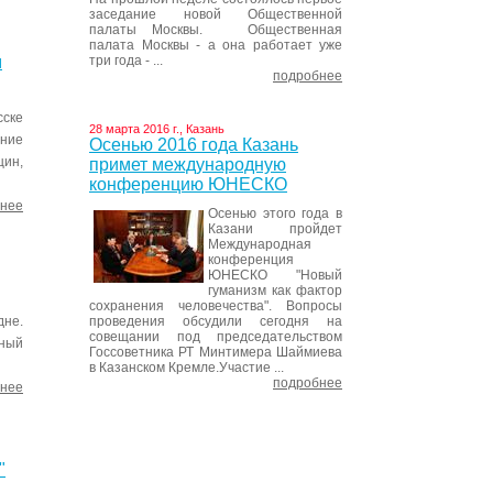
заседание новой Общественной
палаты Москвы. Общественная
палата Москвы - а она работает уже
три года - ...
м
подробнее
ске
28 марта 2016 г., Казань
ние
Осенью 2016 года Казань
цин,
примет международную
конференцию ЮНЕСКО
нее
Осенью этого года в
Казани пройдет
Международная
конференция
ЮНЕСКО "Новый
гуманизм как фактор
сохранения человечества". Вопросы
проведения обсудили сегодня на
дне.
совещании под председательством
сный
Госсоветника РТ Минтимера Шаймиева
в Казанском Кремле.Участие ...
подробнее
нее
"