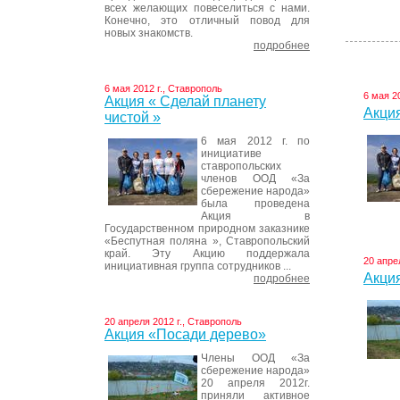
всех желающих повеселиться с нами.
Конечно, это отличный повод для
новых знакомств.
подробнее
6 мая 2012 г., Ставрополь
6 мая 2
Акция « Сделай планету
Акция
чистой »
6 мая 2012 г. по
инициативе
ставропольских
членов ООД «За
сбережение народа»
была проведена
Акция в
Государственном природном заказнике
«Беспутная поляна », Ставропольский
край. Эту Акцию поддержала
20 апре
инициативная группа сотрудников ...
Акци
подробнее
20 апреля 2012 г., Ставрополь
Акция «Посади дерево»
Члены ООД «За
сбережение народа»
20 апреля 2012г.
приняли активное