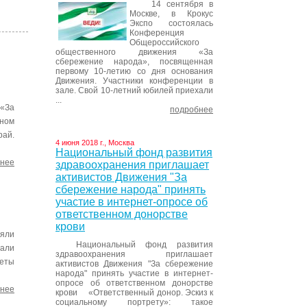
14 сентября в
Москве, в Крокус
Экспо состоялась
Конференция
Общероссийского
общественного движения «За
сбережение народа», посвященная
первому 10-летию со дня основания
Движения. Участники конференции в
зале. Свой 10-летний юбилей приехали
...
«За
подробнее
ном
рай.
4 июня 2018 г., Москва
Национальный фонд развития
нее
здравоохранения приглашает
активистов Движения "За
сбережение народа" принять
участие в интернет-опросе об
ответственном донорстве
крови
яли
Национальный фонд развития
вали
здравоохранения приглашает
еты
активистов Движения "За сбережение
народа" принять участие в интернет-
опросе об ответственном донорстве
нее
крови «Ответственный донор. Эскиз к
социальному портрету»: такое