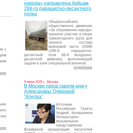
народа» направлена бойцам
299-го парашютно-десантного
полка
Общероссийское
общественное движение
«За сбережение народа»
приняло участие в сборе
гуманитарного груза для
личного состава
войсковой части 33686
ли с
(299-й парашютно-
десантный полк 98-й воздушно-
арим
десантной дивизии), выполняющей
ваем
задачи в зоне специальной военной ...
подробнее
нее
9 июня 2025 г., Москва
В Москве представили книгу
Александры Очировой
"Клятва"
ние
Источник:
Российская Газета
его
Андрей Калашников
олье
Литературно-
музыкальное
представление
нее
Всемирной организации писателей