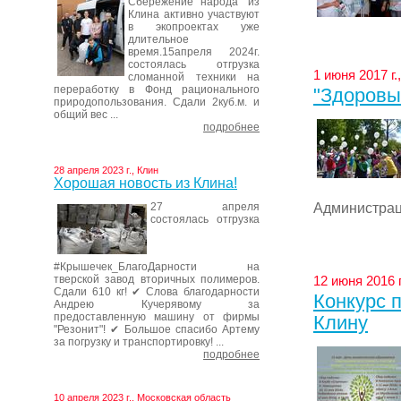
Сбережение народа" из
Клина активно участвуют
в экопроектах уже
длительное
время.15апреля 2024г.
состоялась отгрузка
1 июня 2017 г.
сломанной техники на
переработку в Фонд рационального
"Здоровы
природопользования. Сдали 2куб.м. и
общий вес ...
подробнее
28 апреля 2023 г., Клин
Хорошая новость из Клина!
Администраци
27 апреля
состоялась отгрузка
#Крышечек_БлагоДарности на
тверской завод вторичных полимеров.
12 июня 2016 г
Сдали 610 кг! ✔ Слова благодарности
Конкурс 
Андрею Кучерявому за
предоставленную машину от фирмы
Клину
"Резонит"! ✔ Большое спасибо Артему
за погрузку и транспортировку! ...
подробнее
10 апреля 2023 г., Московская область