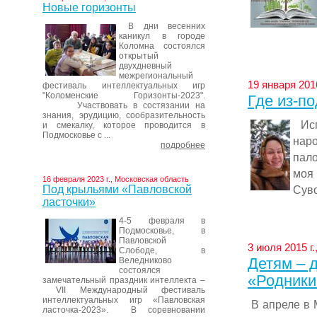
Новые горизонты
В дни весенних
каникул в городе
Коломна состоялся
открытый
двухдневный
межрегиональный
19 января 201
фестиваль интеллектуальных игр
"Коломенские Горизонты-2023".
Где из-п
Участвовать в состязании на
знания, эрудицию, сообразительность
Исп
и смекалку, которое проводится в
Подмосковье с ...
нар
подробнее
пало
моя
16 февраля 2023 г., Московская область
Под крыльями «Павловской
Суво
ласточки»
4-5 февраля в
Подмосковье, в
Павловской
3 июля 2015 г
Слободе, в
Детям – 
Веледниково
состоялся
«Родники
замечательный праздник интеллекта –
VII Международный фестиваль
интеллектуальных игр «Павловская
В апреле в 
ласточка-2023». В соревновании