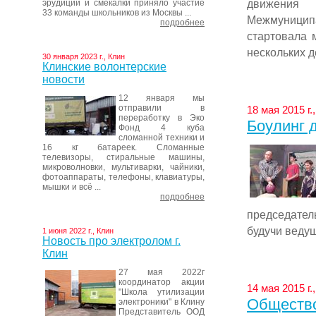
движения
эрудиции и смекалки приняло участие
33 команды школьников из Москвы ...
Межмуници
подробнее
стартовала 
нескольких де
30 января 2023 г., Клин
Клинские волонтерские
новости
12 января мы
отправили в
18 мая 2015 г
переработку в Эко
Боулинг 
Фонд 4 куба
сломанной техники и
16 кг батареек. Сломанные
телевизоры, стиральные машины,
микроволновки, мультиварки, чайники,
фотоаппараты, телефоны, клавиатуры,
мышки и всё ...
подробнее
председател
будучи ведущ
1 июня 2022 г., Клин
Новость про электролом г.
Клин
27 мая 2022г
координатор акции
14 мая 2015 г
"Школа утилизации
Общество
электроники" в Клину
Представитель ООД