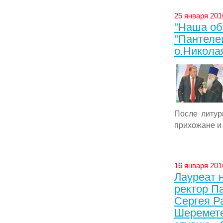
25 января 201
"Наша об
"Пантеле
о.Никола
После литур
прихожане и .
16 января 201
Лауреат 
ректор П
Сергея Р
Шеремете