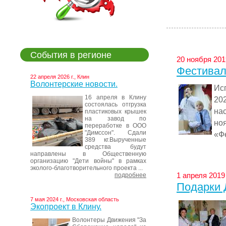
События в регионе
20 ноября 2019
Фестивал
22 апреля 2026 г., Клин
Волонтерские новости.
Ис
16 апреля в Клину
20
состоялась отгрузка
на
пластиковых крышек
на завод по
но
переработке в ООО
"Димссон". Сдали
«Фе
389 кг.Вырученные
средства будут
направлены в Общественную
организацию "Дети войны" в рамках
эколого-благотворительного проекта ...
1 апреля 2019 
подробнее
Подарки 
7 мая 2024 г., Московская область
Экопроект в Клину.
Волонтеры Движения "За