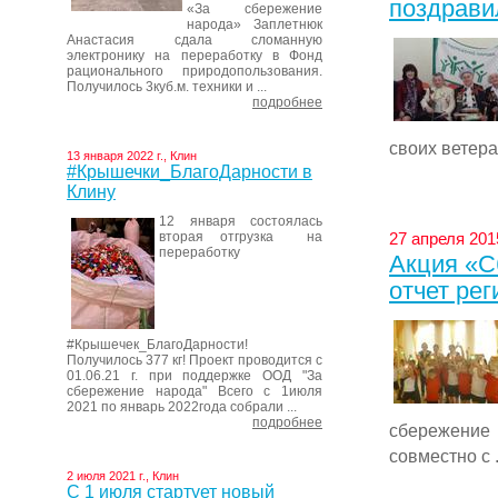
поздрави
«За сбережение
народа» Заплетнюк
Анастасия сдала сломанную
электронику на переработку в Фонд
рационального природопользования.
Получилось 3куб.м. техники и ...
подробнее
своих ветера
13 января 2022 г., Клин
#Крышечки_БлагоДарности в
Клину
12 января состоялась
вторая отгрузка на
27 апреля 201
переработку
Акция «С
отчет ре
#Крышечек_БлагоДарности!
Получилось 377 кг! Проект проводится с
01.06.21 г. при поддержке ООД "За
сбережение народа" Всего с 1июля
2021 по январь 2022года собрали ...
подробнее
сбережение 
совместно с .
2 июля 2021 г., Клин
С 1 июля стартует новый