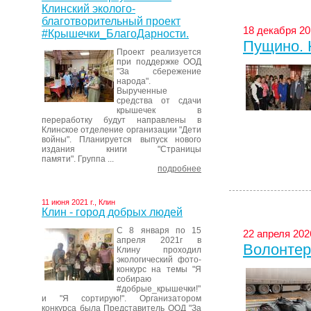
Клинский эколого-
благотворительный проект
18 декабря 20
#Крышечки_БлагоДарности.
Пущино.
Проект реализуется
при поддержке ООД
"За сбережение
народа".
Вырученные
средства от сдачи
крышечек в
переработку будут направлены в
Клинское отделение организации "Дети
войны". Планируется выпуск нового
издания книги "Страницы
памяти". Группа ...
подробнее
11 июня 2021 г., Клин
Клин - город добрых людей
С 8 января по 15
22 апреля 2026
апреля 2021г в
Волонтер
Клину проходил
экологический фото-
конкурс на темы "Я
собираю
#добрые_крышечки!"
и "Я сортирую!". Организатором
конкурса была Представитель ООД "За