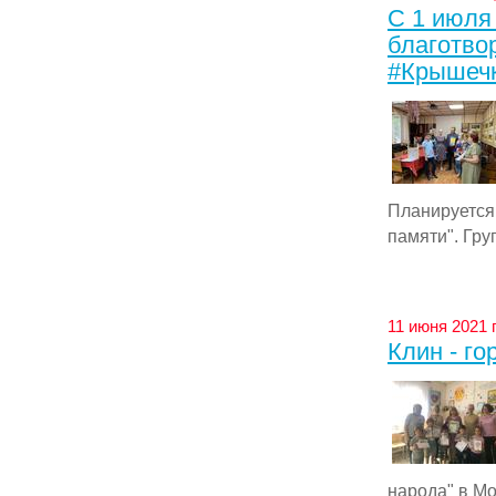
С 1 июля
благотво
#Крышечк
Планирует
памяти". Груп
11 июня 2021 г
Клин - г
народа" в Мо