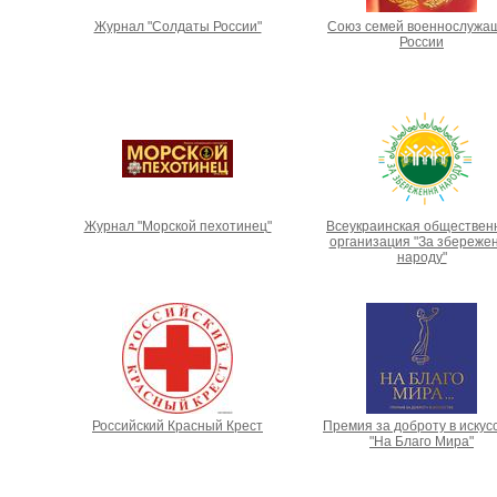
Журнал "Солдаты России"
Союз семей военнослужа
России
Журнал "Морской пехотинец"
Всеукраинская обществен
организация "За збереже
народу"
Российский Красный Крест
Премия за доброту в искус
"На Благо Мира"