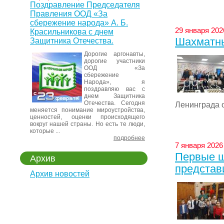
Поздравление Председателя
Правления ООД «За
сбережение народа» А. Б.
29 января 2026
Красильникова с днем
Шахматны
Защитника Отечества.
Дорогие аргонавты,
дорогие участники
ООД «За
сбережение
Народа», я
поздравляю вас с
днем Защитника
Отечества. Сегодня
Ленинграда о
меняется понимание мироустройства,
ценностей, оценки происходящего
вокруг нашей страны. Но есть те люди,
которые ...
подробнее
7 января 2026
Первые ш
Архив
представ
Архив новостей