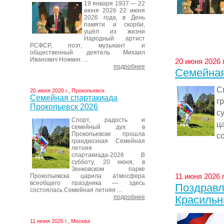
19 января 1937 — 22
июня 2026 22 июня
2026 года, в День
памяти и скорби,
ушёл из жизни
Народный артист
РСФСР, поэт, музыкант и
общественный деятель Михаил
Иванович Ножкин. ...
20 июня 2026 
подробнее
Семейная
С
20 июня 2026 г., Прокопьевск
Семейная спартакиада
г
Прокопьевск 2026
с
Спорт, радость и
ц
семейный дух: в
Прокопьевске прошла
с
грандиозная Семейная
летняя
спартакиада-2026 В
субботу, 20 июня, в
Зенковском парке
11 июня 2026 г
Прокопьевска царила атмосфера
всеобщего праздника — здесь
Поздравл
состоялась Семейная летняя ...
подробнее
Красильн
11 июня 2026 г., Москва