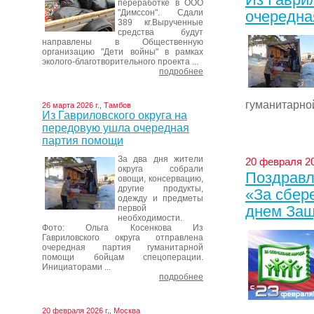
переработке в ООО
"Димссон". Сдали
очередна
389 кг.Вырученные
средства будут
направлены в Общественную
организацию "Дети войны" в рамках
эколого-благотворительного проекта ...
подробнее
гуманитарно
26 марта 2026 г., Тамбов
Из Гавриловского округа на
передовую ушла очередная
партия помощи
За два дня жители
20 февраля 20
округа собрали
Поздравл
овощи, консервацию,
другие продукты,
«За сбер
одежду и предметы
днем Защ
первой
необходимости.
Фото: Ольга Косенкова Из
Гавриловского округа отправлена
очередная партия гуманитарной
помощи бойцам спецоперации.
Инициаторами ...
подробнее
20 февраля 2026 г., Москва