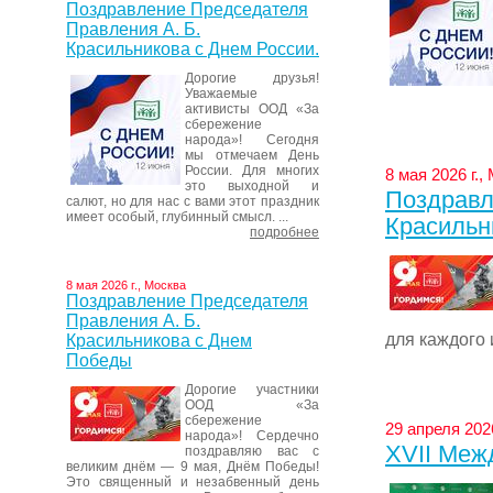
Поздравление Председателя
Правления А. Б.
Красильникова с Днем России.
Дорогие друзья!
Уважаемые
активисты ООД «За
сбережение
народа»! Сегодня
мы отмечаем День
России. Для многих
8 мая 2026 г.,
это выходной и
Поздравл
салют, но для нас с вами этот праздник
имеет особый, глубинный смысл. ...
Красильн
подробнее
8 мая 2026 г., Москва
Поздравление Председателя
Правления А. Б.
для каждого и
Красильникова с Днем
Победы
Дорогие участники
ООД «За
сбережение
29 апреля 2026
народа»! Сердечно
XVII Меж
поздравляю вас с
великим днём — 9 мая, Днём Победы!
Это священный и незабвенный день