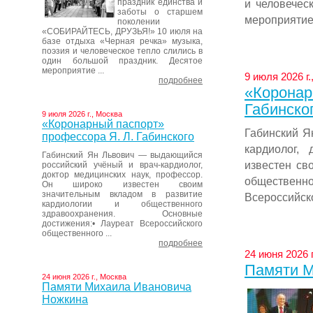
праздник единства и
и человечес
заботы о старшем
мероприятие 
поколении
«СОБИРАЙТЕСЬ, ДРУЗЬЯ!» 10 июля на
базе отдыха «Черная речка» музыка,
поэзия и человеческое тепло слились в
один большой праздник. Десятое
мероприятие ...
9 июля 2026 г
подробнее
«Коронар
Габинско
9 июля 2026 г., Москва
«Коронарный паспорт»
Габинский Я
профессора Я. Л. Габинского
кардиолог,
Габинский Ян Львович — выдающийся
известен св
российский учёный и врач-кардиолог,
доктор медицинских наук, профессор.
общественно
Он широко известен своим
значительным вкладом в развитие
Всероссийско
кардиологии и общественного
здравоохранения. Основные
достижения:• Лауреат Всероссийского
общественного ...
подробнее
24 июня 2026 
Памяти М
24 июня 2026 г., Москва
Памяти Михаила Ивановича
Ножкина