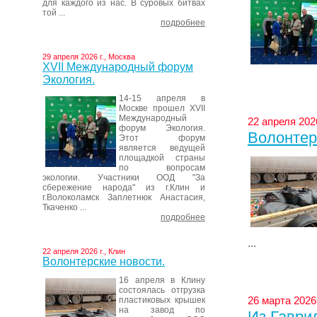
для каждого из нас. В суровых битвах
той ...
подробнее
29 апреля 2026 г., Москва
XVII Международный форум
Экология.
14-15 апреля в
Москве прошел XVII
Международный
22 апреля 2026
форум Экология.
Волонтер
Этот форум
является ведущей
площадкой страны
по вопросам
экологии. Участники ООД "За
сбережение народа" из г.Клин и
г.Волоколамск Заплетнюк Анастасия,
Ткаченко ...
подробнее
...
22 апреля 2026 г., Клин
Волонтерские новости.
16 апреля в Клину
состоялась отгрузка
26 марта 2026 
пластиковых крышек
на завод по
Из Гаври