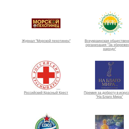
Журнал "Морской пехотинец"
Всеукраинская обществен
организация "За збереже
народу"
Российский Красный Крест
Премия за доброту в искус
"На Благо Мира"