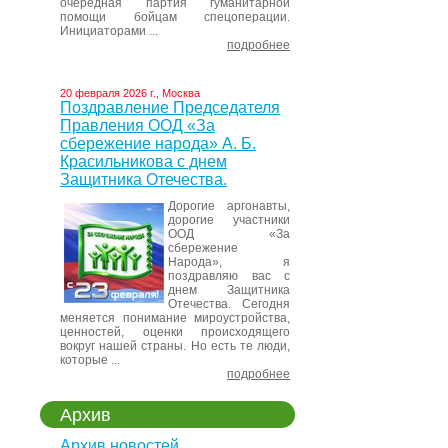
очередная партия гуманитарной
помощи бойцам спецоперации.
Инициаторами ...
подробнее
20 февраля 2026 г., Москва
Поздравление Председателя
Правления ООД «За
сбережение народа» А. Б.
Красильникова с днем
Защитника Отечества.
Дорогие аргонавты,
дорогие участники
ООД «За
сбережение
Народа», я
поздравляю вас с
днем Защитника
Отечества. Сегодня
меняется понимание мироустройства,
ценностей, оценки происходящего
вокруг нашей страны. Но есть те люди,
которые ...
подробнее
Архив
Архив новостей