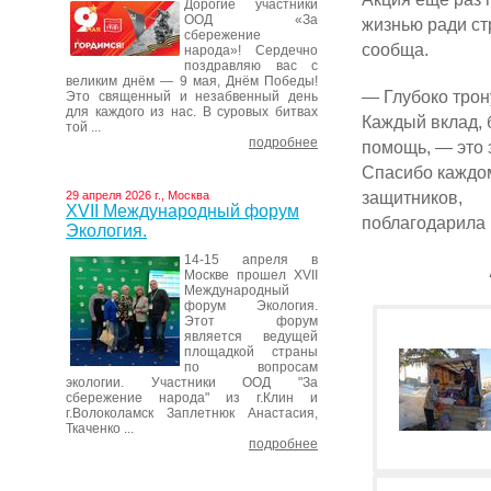
Дорогие участники
ООД «За
жизнью ради ст
сбережение
сообща.
народа»! Сердечно
поздравляю вас с
великим днём — 9 мая, Днём Победы!
— Глубоко трон
Это священный и незабвенный день
для каждого из нас. В суровых битвах
Каждый вклад, 
той ...
подробнее
помощь, — это 
Спасибо каждом
защитников,
29 апреля 2026 г., Москва
XVII Международный форум
поблагодарила 
Экология.
14-15 апреля в
Москве прошел XVII
Международный
форум Экология.
Этот форум
является ведущей
площадкой страны
по вопросам
экологии. Участники ООД "За
сбережение народа" из г.Клин и
г.Волоколамск Заплетнюк Анастасия,
Ткаченко ...
подробнее