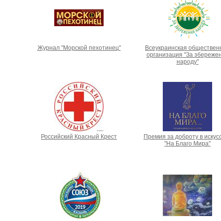
Журнал "Морской пехотинец"
Всеукраинская обществен
организация "За збереже
народу"
Российский Красный Крест
Премия за доброту в искус
"На Благо Мира"