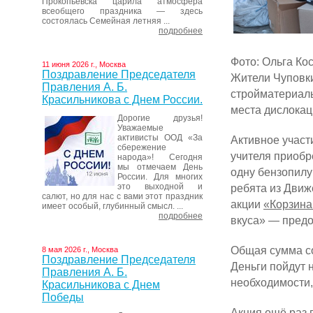
Прокопьевска царила атмосфера
всеобщего праздника — здесь
состоялась Семейная летняя ...
подробнее
Фото: Ольга Ко
11 июня 2026 г., Москва
Поздравление Председателя
Жители Чуповк
Правления А. Б.
стройматериалы
Красильникова с Днем России.
места дислокац
Дорогие друзья!
Уважаемые
активисты ООД «За
Активное участ
сбережение
учителя приобр
народа»! Сегодня
мы отмечаем День
одну бензопилу
России. Для многих
это выходной и
ребята из Движ
салют, но для нас с вами этот праздник
акции
«Корзина
имеет особый, глубинный смысл. ...
подробнее
вкуса» — предо
Общая сумма со
8 мая 2026 г., Москва
Поздравление Председателя
Деньги пойдут 
Правления А. Б.
необходимости,
Красильникова с Днем
Победы
Акция ещё раз п