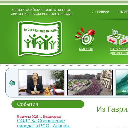
ГЛАВНАЯ
БЛАГ
МИССИЯ
СТРУКТУРА
ДВИЖЕНИЯ
События
Из Гаври
5 августа 2026 г., Владикавказ
ООД " За Сбережение
народа" в РСО - Алания.