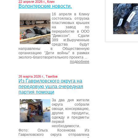
22 апреля 2026 г., Клин
Волонтерские новости.
16 апреля в Клину
состоялась отгрузка
пластиковых крышек
на завод по
переработке в ООО
"Димссон". Сдали
389 кг.Вырученные
средства будут
направлены в Общественную
организацию "Дети войны" в рамках
эколого-благотворительного проекта ...
подробнее
26 марта 2026 г., Тамбов
Из Гавриловского округа на
передовую ушла очередная
партия помощи
За два дня жители
округа собрали
овощи, консервацию,
другие продукты,
одежду и предметы
первой
необходимости.
Фото: Ольга Косенкова Из
Гавриловского округа отправлена