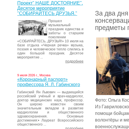
Проект" НАШЕ ДОСТОЯНИЕ".
Десятое мероприятие
За два дня
"СОБИРАЙТЕСЬ ДРУЗЬЯ."
консерваци
Прошел
музыкальный
предметы 
праздник единства и
заботы о старшем
поколении
«СОБИРАЙТЕСЬ, ДРУЗЬЯ!» 10 июля на
базе отдыха «Черная речка» музыка,
поэзия и человеческое тепло слились в
один большой праздник. Десятое
мероприятие ...
подробнее
9 июля 2026 г., Москва
«Коронарный паспорт»
профессора Я. Л. Габинского
Габинский Ян Львович — выдающийся
российский учёный и врач-кардиолог,
Фото: Ольга Ко
доктор медицинских наук, профессор.
Он широко известен своим
Из Гавриловско
значительным вкладом в развитие
кардиологии и общественного
помощи бойцам
здравоохранения. Основные
волонтёры и ме
достижения:• Лауреат Всероссийского
общественного ...
военнослужащи
подробнее