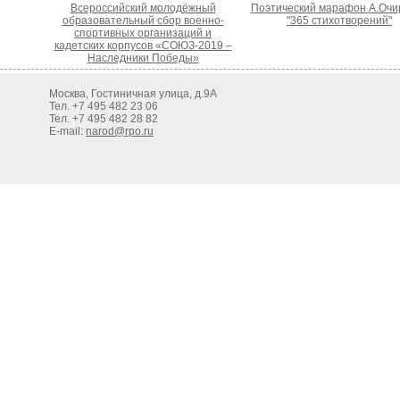
Всероссийский молодёжный
Поэтический марафон А.Очи
образовательный сбор военно-
"365 стихотворений"
спортивных организаций и
кадетских корпусов «СОЮЗ-2019 –
Наследники Победы»
Москва, Гостиничная улица, д.9А
Тел. +7 495 482 23 06
Тел. +7 495 482 28 82
E-mail:
narod@rpo.ru