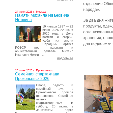
отделение Общ
народа».
24 июня 2026 г., Москва
Памяти Михаила Ивановича
Ножкина
За два дня жит
продукты, одеж
19 января 1937 — 22
июня 2026 22 июня
организованный
2026 года, в День
памяти и скорби,
хранения, овощ
ушёл из жизни
для поддержки 
Народный артист
РСФСР, поэт, музыкант и
общественный деятель Михаил
Иванович Ножкин. ...
подробнее
20 июня 2026 г., Прокопьевск
Семейная спартакиада
Прокопьевск 2026
Спорт, радость и
семейный дух: в
Прокопьевске прошла
грандиозная Семейная
летняя
спартакиада-2026 В
субботу, 20 июня, в
Зенковском парке