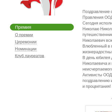
Поздравление 
Правления ООД
Сегодня исполн
Премия
Николаю Никола
путешественник
О премии
Николаевич всю
Церемонии
Влюбленный в с
Номинации
жизнерадостный 
Клуб лауреатов
В день юбилея 
Николаевича и 
неисчерпаемого
Активисты ООД 
поздравлению и
и процветания!