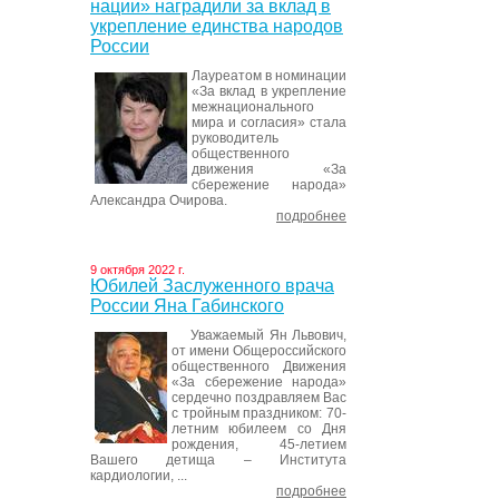
нации» наградили за вклад в
укрепление единства народов
России
Лауреатом в номинации
«За вклад в укрепление
межнационального
мира и согласия» стала
руководитель
общественного
движения «За
сбережение народа»
Александра Очирова.
подробнее
9 октября 2022 г.
Юбилей Заслуженного врача
России Яна Габинского
Уважаемый Ян Львович,
от имени Общероссийского
общественного Движения
«За сбережение народа»
сердечно поздравляем Вас
с тройным праздником: 70-
летним юбилеем со Дня
рождения, 45-летием
Вашего детища – Института
кардиологии, ...
подробнее