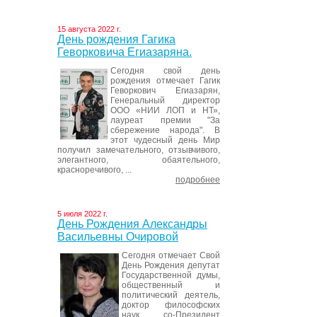
15 августа 2022 г.
День рождения Гагика
Геворковича Егиазаряна.
Сегодня свой день
рождения отмечает Гагик
Геворкович Егиазарян,
Генеральный директор
ООО «НИИ ЛОП и НТ»,
лауреат премии "За
сбережение народа". В
этот чудесный день Мир
получил замечательного, отзывчивого,
элегантного, обаятельного,
красноречивого, ...
подробнее
5 июля 2022 г.
День Рождения Александры
Васильевны Очировой
Сегодня отмечает Свой
День Рождения депутат
Государственной думы,
общественный и
политический деятель,
доктор философских
наук, со-Президент