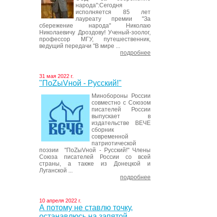
народа":Сегодня
исполняется 85 лет
лауреату премии "За
сбережение народа" Николаю
Николаевичу Дроздову! Ученый-зоолог,
профессор МГУ, путешественник,
ведущий передачи "В мире ...
подробнее
31 мая 2022 г.
"ПоZыVной - Русский!"
Минобороны России
совместно с Союзом
писателей России
выпускает в
издательстве ВЕЧЕ
сборник
современной
патриотической
поэзии "ПоZыVной - Русский!" Члены
Союза писателей России со всей
страны, а также из Донецкой и
Луганской ...
подробнее
10 апреля 2022 г.
А потому не ставлю точку,
останавлюсь на запятой…