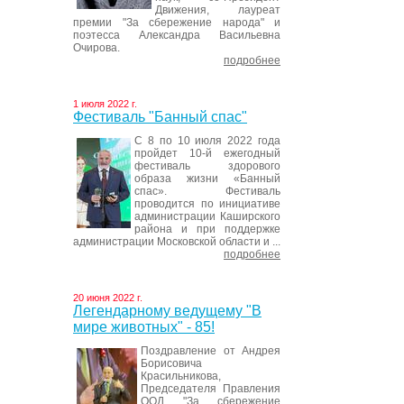
Движения, лауреат
премии "За сбережение народа" и
поэтесса Александра Васильевна
Очирова.
подробнее
1 июля 2022 г.
Фестиваль "Банный спас"
С 8 по 10 июля 2022 года
пройдет 10-й ежегодный
фестиваль здорового
образа жизни «Банный
спас». Фестиваль
проводится по инициативе
администрации Каширского
района и при поддержке
администрации Московской области и ...
подробнее
20 июня 2022 г.
Легендарному ведущему "В
мире животных" - 85!
Поздравление от Андрея
Борисовича
Красильникова,
Председателя Правления
ООД "За сбережение