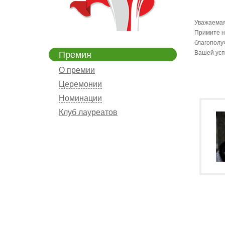
Уважаемая
Примите н
благополу
Вашей усп
Премия
О премии
Церемонии
Номинации
Клуб лауреатов