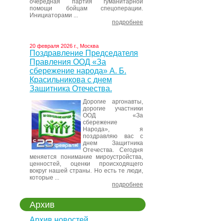
очередная партия гуманитарной
помощи бойцам спецоперации.
Инициаторами ...
подробнее
20 февраля 2026 г., Москва
Поздравление Председателя
Правления ООД «За
сбережение народа» А. Б.
Красильникова с днем
Защитника Отечества.
Дорогие аргонавты,
дорогие участники
ООД «За
сбережение
Народа», я
поздравляю вас с
днем Защитника
Отечества. Сегодня
меняется понимание мироустройства,
ценностей, оценки происходящего
вокруг нашей страны. Но есть те люди,
которые ...
подробнее
Архив
Архив новостей