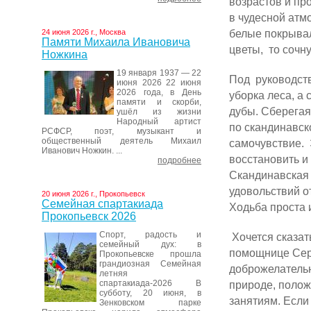
возрастов и пр
в чудесной атм
белые покрывал
24 июня 2026 г., Москва
Памяти Михаила Ивановича
цветы, то сочну
Ножкина
19 января 1937 — 22
Под руководст
июня 2026 22 июня
2026 года, в День
уборка леса, 
памяти и скорби,
дубы. Сберегая
ушёл из жизни
Народный артист
по скандинавск
РСФСР, поэт, музыкант и
общественный деятель Михаил
самочувствие. 
Иванович Ножкин. ...
восстановить и
подробнее
Скандинавская 
удовольствий о
20 июня 2026 г., Прокопьевск
Семейная спартакиада
Ходьба проста 
Прокопьевск 2026
Спорт, радость и
Хочется сказат
семейный дух: в
помощнице Серг
Прокопьевске прошла
грандиозная Семейная
доброжелательн
летняя
спартакиада-2026 В
природе, полож
субботу, 20 июня, в
занятиям. Если
Зенковском парке