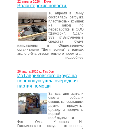
22 апреля 2026 г., Клин
Волонтерские новости.
16 апреля в Клину
состоялась отгрузка
пластиковых крышек
на завод по
переработке в ООО
"Димссон". Сдали
389 кг.Вырученные
средства будут
направлены в Общественную
организацию "Дети войны" в рамках
эколого-благотворительного проекта ...
подробнее
26 марта 2026 г., Тамбов
Из Гавриловского округа на
передовую ушла очередная
партия помощи
За два дня жители
округа собрали
овощи, консервацию,
другие продукты,
одежду и предметы
первой
необходимости.
Фото: Ольга Косенкова Из
Гавриловского округа отправлена