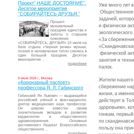
Проект" НАШЕ ДОСТОЯНИЕ".
Уже много лет 
Десятое мероприятие
Общественное 
"СОБИРАЙТЕСЬ ДРУЗЬЯ."
задачей, котор
Прошел
и физически ак
музыкальный
праздник единства и
экологическог
заботы о старшем
поколении
«За сбережение
«СОБИРАЙТЕСЬ, ДРУЗЬЯ!» 10 июля на
«Скандинавска
базе отдыха «Черная речка» музыка,
поэзия и человеческое тепло слились в
физической акт
один большой праздник. Десятое
занятия и техн
мероприятие ...
подробнее
палок.
9 июля 2026 г., Москва
Жители нашего
«Коронарный паспорт»
сбережение нар
профессора Я. Л. Габинского
жизни, а именн
Габинский Ян Львович — выдающийся
действует в То
российский учёный и врач-кардиолог,
доктор медицинских наук, профессор.
здоровьем», ко
Он широко известен своим
значительным вкладом в развитие
гонкам, первый
кардиологии и общественного
по скандинавск
здравоохранения. Основные
достижения:• Лауреат Всероссийского
пользу она при
общественного ...
подробнее