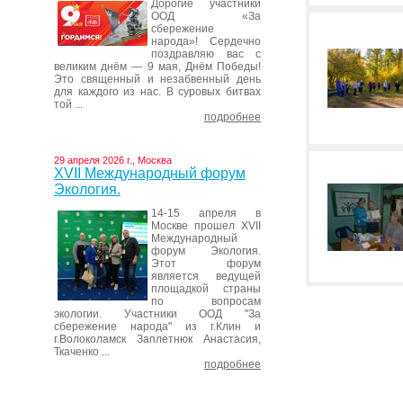
Дорогие участники
ООД «За
сбережение
народа»! Сердечно
поздравляю вас с
великим днём — 9 мая, Днём Победы!
Это священный и незабвенный день
для каждого из нас. В суровых битвах
той ...
подробнее
29 апреля 2026 г., Москва
XVII Международный форум
Экология.
14-15 апреля в
Москве прошел XVII
Международный
форум Экология.
Этот форум
является ведущей
площадкой страны
по вопросам
экологии. Участники ООД "За
сбережение народа" из г.Клин и
г.Волоколамск Заплетнюк Анастасия,
Ткаченко ...
подробнее