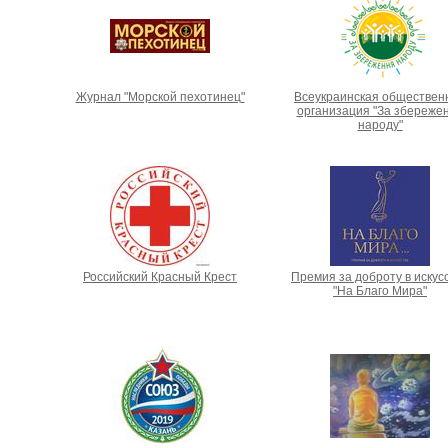
Журнал "Морской пехотинец"
Всеукраинская обществен
организация "За збереже
народу"
Российский Красный Крест
Премия за доброту в искус
"На Благо Мира"