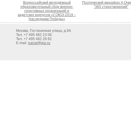
Всероссийский молодёжный
Поэтический марафон А.Очи
образовательный сбор военно-
"365 стихотворений"
спортивных организаций и
кадетских корпусов «СОЮЗ-2019 –
Наследники Победы»
Москва, Гостиничная улица, д.9А
Тел. +7 495 482 23 06
Тел. +7 495 482 28 82
E-mail:
narod@rpo.ru