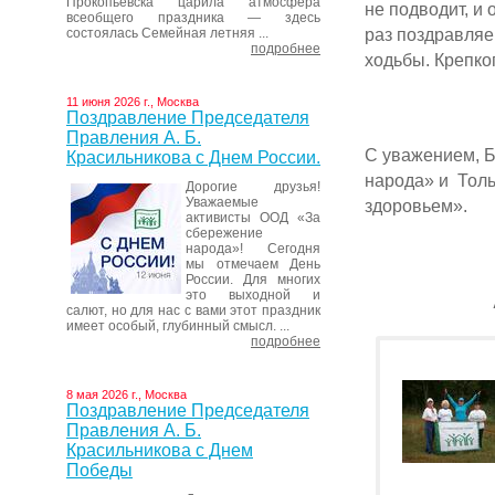
Прокопьевска царила атмосфера
не подводит, и
всеобщего праздника — здесь
раз поздравляе
состоялась Семейная летняя ...
подробнее
ходьбы. Крепко
11 июня 2026 г., Москва
Поздравление Председателя
Правления А. Б.
С уважением, Б
Красильникова с Днем России.
народа» и Толь
Дорогие друзья!
Уважаемые
здоровьем».
активисты ООД «За
сбережение
народа»! Сегодня
мы отмечаем День
России. Для многих
это выходной и
салют, но для нас с вами этот праздник
имеет особый, глубинный смысл. ...
подробнее
8 мая 2026 г., Москва
Поздравление Председателя
Правления А. Б.
Красильникова с Днем
Победы