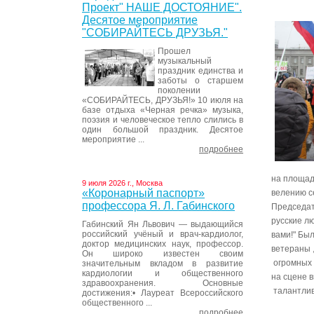
Проект" НАШЕ ДОСТОЯНИЕ".
Десятое мероприятие
"СОБИРАЙТЕСЬ ДРУЗЬЯ."
Прошел
музыкальный
праздник единства и
заботы о старшем
поколении
«СОБИРАЙТЕСЬ, ДРУЗЬЯ!» 10 июля на
базе отдыха «Черная речка» музыка,
поэзия и человеческое тепло слились в
один большой праздник. Десятое
мероприятие ...
подробнее
на площад
9 июля 2026 г., Москва
«Коронарный паспорт»
велению с
профессора Я. Л. Габинского
Председат
русские л
Габинский Ян Львович — выдающийся
российский учёный и врач-кардиолог,
вами!" Бы
доктор медицинских наук, профессор.
ветераны 
Он широко известен своим
огромных 
значительным вкладом в развитие
кардиологии и общественного
на сцене 
здравоохранения. Основные
талантлив
достижения:• Лауреат Всероссийского
общественного ...
подробнее