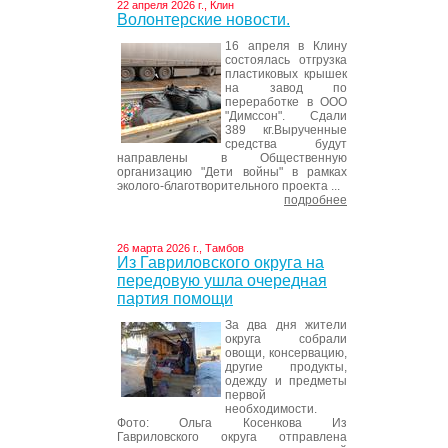
22 апреля 2026 г., Клин
Волонтерские новости.
16 апреля в Клину
состоялась отгрузка
пластиковых крышек
на завод по
переработке в ООО
"Димссон". Сдали
389 кг.Вырученные
средства будут
направлены в Общественную
организацию "Дети войны" в рамках
эколого-благотворительного проекта ...
подробнее
26 марта 2026 г., Тамбов
Из Гавриловского округа на
передовую ушла очередная
партия помощи
За два дня жители
округа собрали
овощи, консервацию,
другие продукты,
одежду и предметы
первой
необходимости.
Фото: Ольга Косенкова Из
Гавриловского округа отправлена