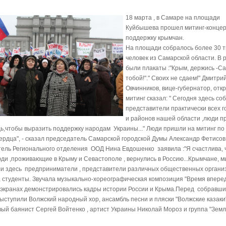
18 марта , в Самаре на площади
Куйбышева прошел митинг-концер
поддержку крымчан.
На площади собралось более 30 
человек из Самарской области. В 
были плакаты :"Крым, держись -С
тобой!"." Своих не сдаем!" Дмитри
Овчинников, вице-губернатор, отк
митинг сказал: " Сегодня здесь со
представители практически всех г
и районов нашей области ,люди 
ь,чтобы выразить поддержку народам Украины..." Люди пришли на митинг по
ердца", - сказал председатель Самарской городской Думы Александр Фетисов
ель Регионального отделения ООД Нина Евдошенко заявила :"Я счастлива, 
юди ,проживающие в Крыму и Севастополе , вернулись в Россию...Крымчане, мы
ли здесь предприниматели , представители различных общественных органи
, студенты. Звучала музыкально-хореографическ
ая композиция "Время вперед
экранах демонстрировались кадры истории России и Крыма.Перед собравш
выступили Волжский народный хор, ансамбль песни и пляски "Волжские казаки"
ый баянист Сергей Войтенко , артист Украины Николай Мороз и группа "Земл