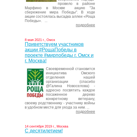
провело в районе
Марфино в Москве акцию "За
сбережение мира Победы". В ходе
акции состоялась высадка аллеи «Роща
Победы». ...
подробнее
8 мая 2021 г., Омск
Приветствуем участников
акции #РощаПобеды в
проекте #мирпобеды г. Омск и
г. Москва!
Своевременной становится
инициатива Омского
отделения нашей
организации (спасибо
@Галина Новоселова) -
адресно посвятить каждое
посаженное дерево
конкретному ветерану,
своему родственнику - участнику войны
в удобном месте для ухода за ним. ...
подробнее
14 сентября 2019 г., Москва
С десятилетием!