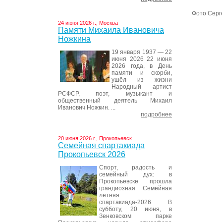
Фото Серг
24 июня 2026 г., Москва
Памяти Михаила Ивановича
Ножкина
19 января 1937 — 22
июня 2026 22 июня
2026 года, в День
памяти и скорби,
ушёл из жизни
Народный артист
РСФСР, поэт, музыкант и
общественный деятель Михаил
Иванович Ножкин. ...
подробнее
20 июня 2026 г., Прокопьевск
Семейная спартакиада
Прокопьевск 2026
Спорт, радость и
семейный дух: в
Прокопьевске прошла
грандиозная Семейная
летняя
спартакиада-2026 В
субботу, 20 июня, в
Зенковском парке