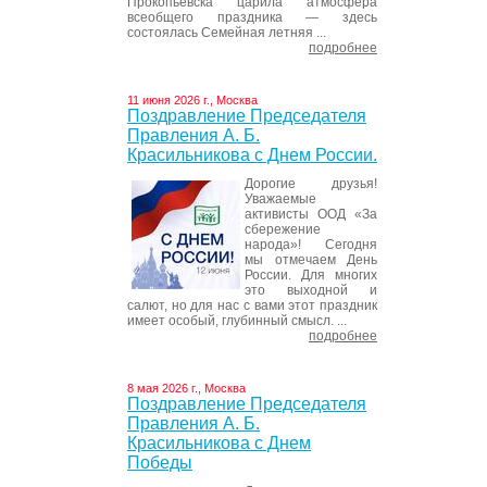
Прокопьевска царила атмосфера
всеобщего праздника — здесь
состоялась Семейная летняя ...
подробнее
11 июня 2026 г., Москва
Поздравление Председателя
Правления А. Б.
Красильникова с Днем России.
Дорогие друзья!
Уважаемые
активисты ООД «За
сбережение
народа»! Сегодня
мы отмечаем День
России. Для многих
это выходной и
салют, но для нас с вами этот праздник
имеет особый, глубинный смысл. ...
подробнее
8 мая 2026 г., Москва
Поздравление Председателя
Правления А. Б.
Красильникова с Днем
Победы