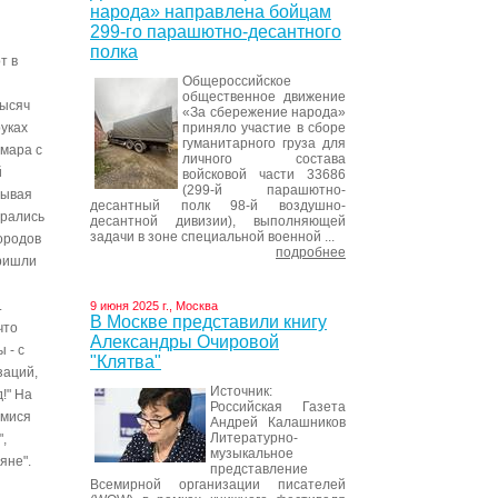
народа» направлена бойцам
299-го парашютно-десантного
полка
т в
Общероссийское
общественное движение
тысяч
«За сбережение народа»
приняло участие в сборе
руках
гуманитарного груза для
амара с
личного состава
й
войсковой части 33686
(299-й парашютно-
рывая
десантный полк 98-й воздушно-
брались
десантной дивизии), выполняющей
задачи в зоне специальной военной ...
ородов
подробнее
пришли
.
9 июня 2025 г., Москва
В Москве представили книгу
что
Александры Очировой
 - с
"Клятва"
заций,
Источник:
!" На
Российская Газета
имися
Андрей Калашников
Литературно-
,
музыкальное
яне".
представление
Всемирной организации писателей