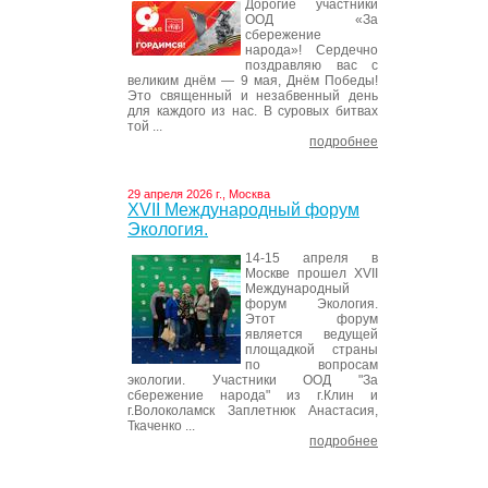
Дорогие участники
ООД «За
сбережение
народа»! Сердечно
поздравляю вас с
великим днём — 9 мая, Днём Победы!
Это священный и незабвенный день
для каждого из нас. В суровых битвах
той ...
подробнее
29 апреля 2026 г., Москва
XVII Международный форум
Экология.
14-15 апреля в
Москве прошел XVII
Международный
форум Экология.
Этот форум
является ведущей
площадкой страны
по вопросам
экологии. Участники ООД "За
сбережение народа" из г.Клин и
г.Волоколамск Заплетнюк Анастасия,
Ткаченко ...
подробнее