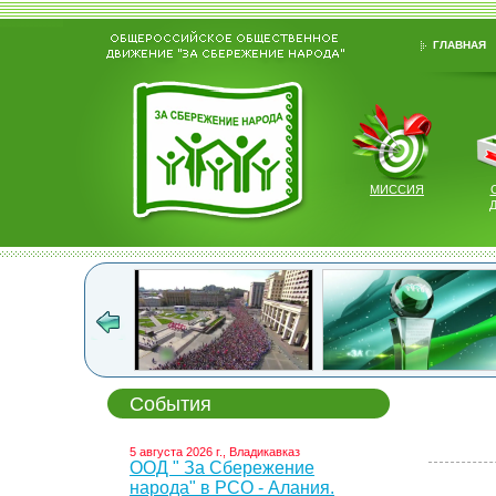
ГЛАВНАЯ
МИССИЯ
События
5 августа 2026 г., Владикавказ
ООД " За Сбережение
народа" в РСО - Алания.