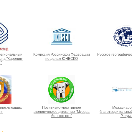
региональный
Kомиссия Российской Федерации
Русское географиче
нд "Карелин-
по делам ЮНЕСКО
"
ннослужащих
Позитивно-креативное
Междунаро
ии
экологическое движение "Мусора
благотворительны
больше нет"
Розум