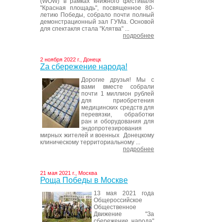
(WOW) в рамках книжного фестиваля
"Красная площадь", посвященное 80-
летию Победы, собрало почти полный
демонстрационный зал ГУМа. Основой
для спектакля стала "Клятва" ...
подробнее
2 ноября 2022 г., Донецк
Za сбережение народа!
Дорогие друзья! Мы с
вами вместе собрали
почти 1 миллион рублей
для приобретения
медицинских средств для
перевязки, обработки
ран и оборудования для
эндопротезирования
мирных жителей и военных Донецкому
клиническому территориальному ...
подробнее
21 мая 2021 г., Москва
Роща Победы в Москве
13 мая 2021 года
Общероссийское
Общественное
Движение "За
сбережение народа"