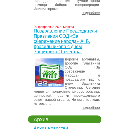
очередная партия гуманитарной
помощи бойцам спецоперации.
Инициаторами ...
подробнее
20 февраля 2026 г., Москва
Поздравление Председателя
Правления ООД «За
сбережение народа» А. Б.
Красильникова с днем
Защитника Отечества.
Дорогие аргонавты,
дорогие участники
ООД «За
сбережение
Народа», я
поздравляю вас с
днем Защитника
Отечества. Сегодня
меняется понимание мироустройства,
ценностей, оценки происходящего
вокруг нашей страны. Но есть те люди,
которые ...
подробнее
Архив
Архив новостей