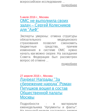
всероссийское исследование ...
подробнее
5 июля 2016 г., Москва
ОМС не выполнила своих
задач – Сергей Колесников
для "АиФ"
Эксперты уверены: отмена структуры
обязательного медицинского
страхования позволит сэкономить
бюджетные средства, причем
изменения в системе ОМС нужно
начать как можно скорее. На заседании
Совета Федерации был рассмотрен
вопрос об отмене ...
подробнее
27 апреля 2016 г., Москва
Лауреат Награды "За
сбережение народа" Роман
Петушков вошел в состав
Общественной палаты
Москвы
Подробности - в материале
еженедельника "Аргументы и факты":
На прошлой неделе состоялось первое