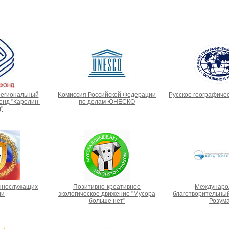
региональный
Kомиссия Российской Федерации
Русское географиче
нд "Карелин-
по делам ЮНЕСКО
"
ннослужащих
Позитивно-креативное
Междунаро
ии
экологическое движение "Мусора
благотворительны
больше нет"
Розум