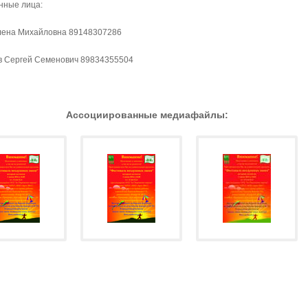
нные лица:
лена Михайловна 89148307286
в Сергей Семенович 89834355504
Ассоциированные медиафайлы: