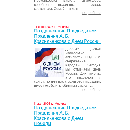
Прокопьевска царила атмосфера
всеобщего праздника — здесь
состоялась Семейная летняя ...
подробнее
11 июня 2026 г., Москва
Поздравление Председателя
Правления А. Б.
Красильникова с Днем России.
Дорогие друзья!
Уважаемые
активисты ООД «За
сбережение
народа»! Сегодня
мы отмечаем День
России. Для многих
это выходной и
салют, но для нас с вами этот праздник
имеет особый, глубинный смысл. ...
подробнее
8 мая 2026 г., Москва
Поздравление Председателя
Правления А. Б.
Красильникова с Днем
Победы