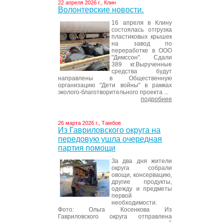
22 апреля 2026 г., Клин
Волонтерские новости.
16 апреля в Клину
состоялась отгрузка
пластиковых крышек
на завод по
переработке в ООО
"Димссон". Сдали
389 кг.Вырученные
средства будут
направлены в Общественную
организацию "Дети войны" в рамках
эколого-благотворительного проекта ...
подробнее
26 марта 2026 г., Тамбов
Из Гавриловского округа на
передовую ушла очередная
партия помощи
За два дня жители
округа собрали
овощи, консервацию,
другие продукты,
одежду и предметы
первой
необходимости.
Фото: Ольга Косенкова Из
Гавриловского округа отправлена