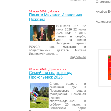
Ответстве
24 июня 2026 г., Москва
Альфер Е
Памяти Михаила Ивановича
Ножкина
Афанасье
19 января 1937 — 22
июня 2026 22 июня
2026 года, в День
памяти и скорби,
ушёл из жизни
Народный артист
РСФСР, поэт, музыкант и
общественный деятель Михаил
Иванович Ножкин. ...
подробнее
20 июня 2026 г., Прокопьевск
Семейная спартакиада
Прокопьевск 2026
Спорт, радость и
семейный дух: в
Прокопьевске прошла
грандиозная Семейная
летняя
спартакиада-2026 В
субботу, 20 июня, в
Зенковском парке