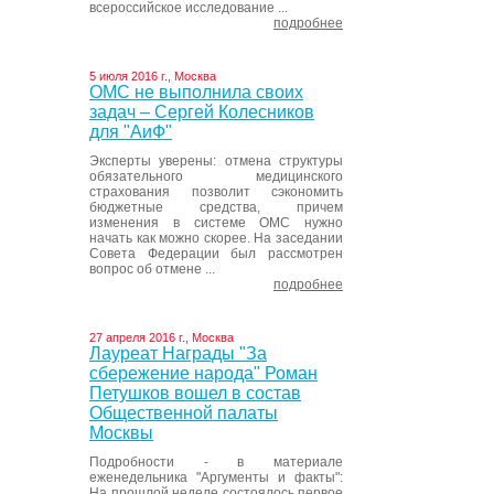
всероссийское исследование ...
подробнее
5 июля 2016 г., Москва
ОМС не выполнила своих
задач – Сергей Колесников
для "АиФ"
Эксперты уверены: отмена структуры
обязательного медицинского
страхования позволит сэкономить
бюджетные средства, причем
изменения в системе ОМС нужно
начать как можно скорее. На заседании
Совета Федерации был рассмотрен
вопрос об отмене ...
подробнее
27 апреля 2016 г., Москва
Лауреат Награды "За
сбережение народа" Роман
Петушков вошел в состав
Общественной палаты
Москвы
Подробности - в материале
еженедельника "Аргументы и факты":
На прошлой неделе состоялось первое