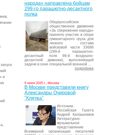
народа» направлена бойцам
299-го парашютно-десантного
полка
еев,
Общероссийское
мпании
общественное движение
«За сбережение народа»
приняло участие в сборе
гуманитарного груза для
личного состава
и
войсковой части 33686
(299-й парашютно-
десантный полк 98-й воздушно-
десантной дивизии), выполняющей
задачи в зоне специальной военной ...
 запуск
подробнее
окий
» и
ика
9 июня 2025 г., Москва
В Москве представили книгу
Александры Очировой
"Клятва"
ий.
Источник:
Российская Газета
Андрей Калашников
Литературно-
музыкальное
».
представление
Всемирной организации писателей