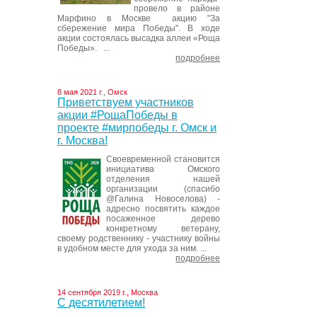
провело в районе
Марфино в Москве акцию "За
сбережение мира Победы". В ходе
акции состоялась высадка аллеи «Роща
Победы». ...
подробнее
8 мая 2021 г., Омск
Приветствуем участников
акции #РощаПобеды в
проекте #мирпобеды г. Омск и
г. Москва!
Своевременной становится
инициатива Омского
отделения нашей
организации (спасибо
@Галина Новоселова) -
адресно посвятить каждое
посаженное дерево
конкретному ветерану,
своему родственнику - участнику войны
в удобном месте для ухода за ним. ...
подробнее
14 сентября 2019 г., Москва
С десятилетием!