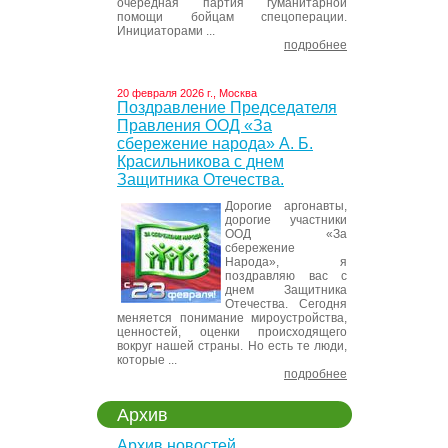
очередная партия гуманитарной
помощи бойцам спецоперации.
Инициаторами ...
подробнее
20 февраля 2026 г., Москва
Поздравление Председателя
Правления ООД «За
сбережение народа» А. Б.
Красильникова с днем
Защитника Отечества.
Дорогие аргонавты,
дорогие участники
ООД «За
сбережение
Народа», я
поздравляю вас с
днем Защитника
Отечества. Сегодня
меняется понимание мироустройства,
ценностей, оценки происходящего
вокруг нашей страны. Но есть те люди,
которые ...
подробнее
Архив
Архив новостей