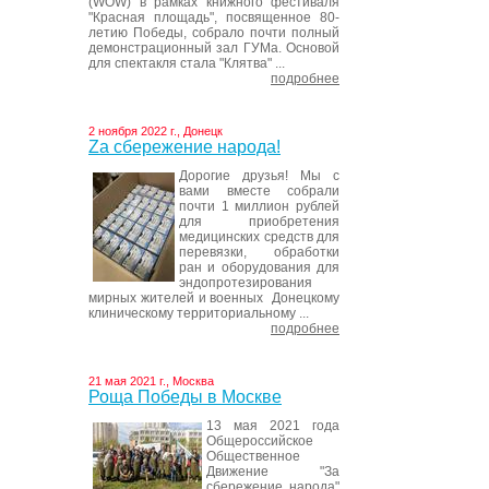
(WOW) в рамках книжного фестиваля
"Красная площадь", посвященное 80-
летию Победы, собрало почти полный
демонстрационный зал ГУМа. Основой
для спектакля стала "Клятва" ...
подробнее
2 ноября 2022 г., Донецк
Za сбережение народа!
Дорогие друзья! Мы с
вами вместе собрали
почти 1 миллион рублей
для приобретения
медицинских средств для
перевязки, обработки
ран и оборудования для
эндопротезирования
мирных жителей и военных Донецкому
клиническому территориальному ...
подробнее
21 мая 2021 г., Москва
Роща Победы в Москве
13 мая 2021 года
Общероссийское
Общественное
Движение "За
сбережение народа"