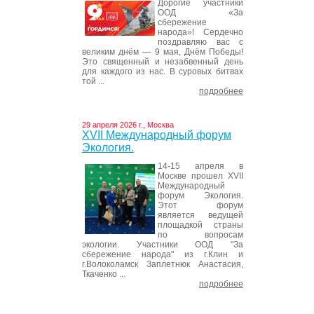
Дорогие участники
ООД «За
сбережение
народа»! Сердечно
поздравляю вас с
великим днём — 9 мая, Днём Победы!
Это священный и незабвенный день
для каждого из нас. В суровых битвах
той ...
подробнее
29 апреля 2026 г., Москва
XVII Международный форум
Экология.
14-15 апреля в
Москве прошел XVII
Международный
форум Экология.
Этот форум
является ведущей
площадкой страны
по вопросам
экологии. Участники ООД "За
сбережение народа" из г.Клин и
г.Волоколамск Заплетнюк Анастасия,
Ткаченко ...
подробнее