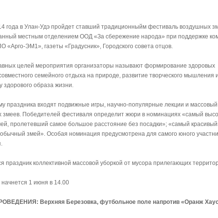
14 года в Улан-Удэ пройдет ставший традиционныйм фестиваль воздушных зм
анный местным отделением ООД «За сбережение народа» при поддержке ко
ПО «Арго-ЭМ1», газеты «Градусник», Городского совета отцов.
лавных целей мероприятия организаторы называют формирование здоровых
совместного семейного отдыха на природе, развитие творческого мышления 
у здорового образа жизни.
му праздника входят подвижные игры, научно-популярные лекции и массовый
 змеев. Победителей фестиваля определит жюри в номинациях «самый выс
мей, пролетевший самое большое расстояние без посадки»; «самый красивый
обычный змей». Особая номинация предусмотрена для самого юного участн
я.
я праздник коллективной массовой уборкой от мусора прилегающих территор
 начнется 1 июня в 14.00
ОВЕДЕНИЯ: Верхняя Березовка, футбольное поле напротив «Оранж Хаус