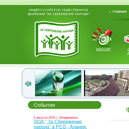
ГЛАВНАЯ
МИССИЯ
События
5 августа 2026 г., Владикавказ
ООД " За Сбережение
народа" в РСО - Алания.