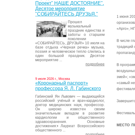
Проект" НАШЕ ДОСТОЯНИЕ".
Десятое мероприятие
"СОБИРАЙТЕСЬ ДРУЗЬЯ."
1 июня 20
Прошел
организов
музыкальный
«Арго», Н
праздник единства и
заботы о старшем
поколении
В числе г
«СОБИРАЙТЕСЬ, ДРУЗЬЯ!» 10 июля на
традиций 
базе отдыха «Черная речка» музыка,
поэзия и человеческое тепло слились в
пропаганд
один большой праздник. Десятое
мероприятие ...
подробнее
В програм
воздушных
змей»; «з
9 июля 2026 г., Москва
«Коронарный паспорт»
«самый не
профессора Я. Л. Габинского
фестивал
Габинский Ян Львович — выдающийся
российский учёный и врач-кардиолог,
Завершитс
доктор медицинских наук, профессор.
Он широко известен своим
Фестиваль
значительным вкладом в развитие
кардиологии и общественного
здравоохранения. Основные
МЕСТО ПР
достижения:• Лауреат Всероссийского
общественного ...
подробнее