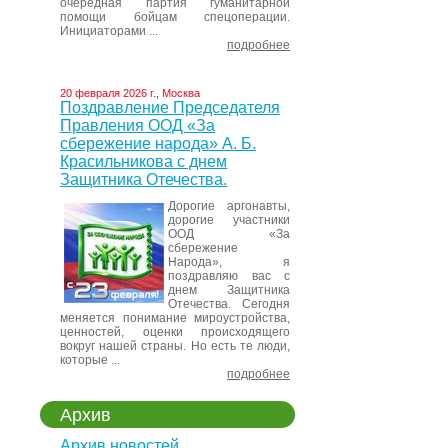
очередная партия гуманитарной
помощи бойцам спецоперации.
Инициаторами ...
подробнее
20 февраля 2026 г., Москва
Поздравление Председателя
Правления ООД «За
сбережение народа» А. Б.
Красильникова с днем
Защитника Отечества.
Дорогие аргонавты,
дорогие участники
ООД «За
сбережение
Народа», я
поздравляю вас с
днем Защитника
Отечества. Сегодня
меняется понимание мироустройства,
ценностей, оценки происходящего
вокруг нашей страны. Но есть те люди,
которые ...
подробнее
Архив
Архив новостей