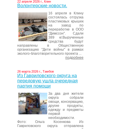
22 апреля 2026 г., Клин
Волонтерские новости.
16 апреля в Клину
состоялась отгрузка
пластиковых крышек
на завод по
переработке в ООО
"Димссон". Сдали
389 кг.Вырученные
средства будут
направлены в Общественную
организацию "Дети войны" в рамках
эколого-благотворительного проекта ...
подробнее
26 марта 2026 г., Тамбов
Из Гавриловского округа на
передовую ушла очередная
партия помощи
За два дня жители
округа собрали
овощи, консервацию,
другие продукты,
одежду и предметы
первой
необходимости.
Фото: Ольга Косенкова Из
Гавриловского округа отправлена