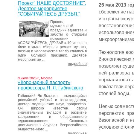
Проект" НАШЕ ДОСТОЯНИЕ".
26 мая 2013 го
Десятое мероприятие
сбережение на
"СОБИРАЙТЕСЬ ДРУЗЬЯ."
и охраны окру
Прошел
восстановление
музыкальный
праздник единства и
использованием
заботы о старшем
поколении
микроорганизм
«СОБИРАЙТЕСЬ, ДРУЗЬЯ!» 10 июля на
базе отдыха «Черная речка» музыка,
поэзия и человеческое тепло слились в
Технология во
один большой праздник. Десятое
биологических 
мероприятие ...
подробнее
позволяет суще
нейтрализовать
9 июля 2026 г., Москва
нормализовать 
«Коронарный паспорт»
показатели обр
профессора Я. Л. Габинского
стоячей воды.
Габинский Ян Львович — выдающийся
российский учёный и врач-кардиолог,
доктор медицинских наук, профессор.
Целью совместн
Он широко известен своим
значительным вкладом в развитие
перспектив пр
кардиологии и общественного
безопасной и н
здравоохранения. Основные
достижения:• Лауреат Всероссийского
условиях столи
общественного ...
подробнее