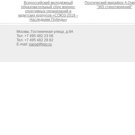
Всероссийский молодёжный
Поэтический марафон А.Очи
образовательный сбор военно-
"365 стихотворений"
спортивных организаций и
кадетских корпусов «СОЮЗ-2019 –
Наследники Победы»
Москва, Гостиничная улица, д.9А
Тел. +7 495 482 23 06
Тел. +7 495 482 28 82
E-mail:
narod@rpo.ru