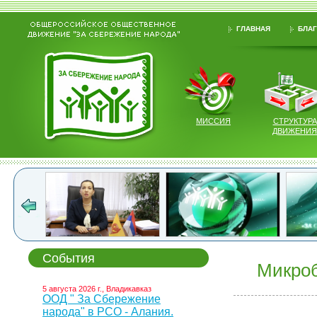
ГЛАВНАЯ
БЛАГ
МИССИЯ
СТРУКТУРА
ДВИЖЕНИЯ
События
Микроб
5 августа 2026 г., Владикавказ
ООД " За Сбережение
народа" в РСО - Алания.