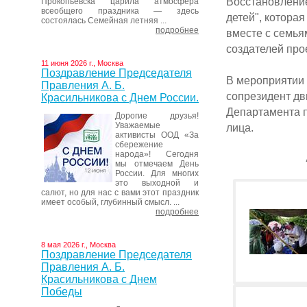
Восстановление
Прокопьевска царила атмосфера
всеобщего праздника — здесь
детей", котора
состоялась Семейная летняя ...
подробнее
вместе с семья
создателей про
11 июня 2026 г., Москва
Поздравление Председателя
В мероприятии 
Правления А. Б.
сопрезидент дв
Красильникова с Днем России.
Департамента п
Дорогие друзья!
Уважаемые
лица.
активисты ООД «За
сбережение
народа»! Сегодня
мы отмечаем День
России. Для многих
это выходной и
салют, но для нас с вами этот праздник
имеет особый, глубинный смысл. ...
подробнее
8 мая 2026 г., Москва
Поздравление Председателя
Правления А. Б.
Красильникова с Днем
Победы