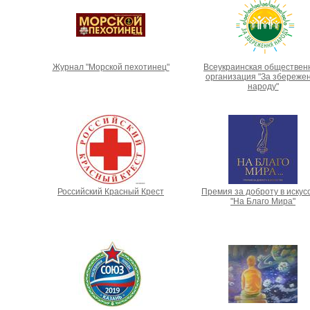
Журнал "Морской пехотинец"
Всеукраинская обществен
организация "За збереже
народу"
Российский Красный Крест
Премия за доброту в искус
"На Благо Мира"