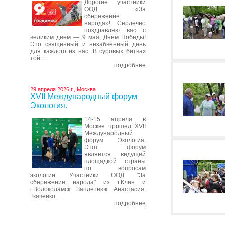
Дорогие участники
ООД «За
сбережение
народа»! Сердечно
поздравляю вас с
великим днём — 9 мая, Днём Победы!
Это священный и незабвенный день
для каждого из нас. В суровых битвах
той ...
подробнее
29 апреля 2026 г., Москва
XVII Международный форум
Экология.
14-15 апреля в
Москве прошел XVII
Международный
форум Экология.
Этот форум
является ведущей
площадкой страны
по вопросам
экологии. Участники ООД "За
сбережение народа" из г.Клин и
г.Волоколамск Заплетнюк Анастасия,
Ткаченко ...
подробнее