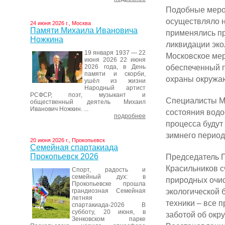
Подобные меро
осуществляло 
24 июня 2026 г., Москва
Памяти Михаила Ивановича
применялись пр
Ножкина
ликвидации эко
19 января 1937 — 22
Московское мер
июня 2026 22 июня
обеспеченный 
2026 года, в День
памяти и скорби,
охраны окружа
ушёл из жизни
Народный артист
РСФСР, поэт, музыкант и
Специалисты М
общественный деятель Михаил
Иванович Ножкин. ...
состояния водо
подробнее
процесса будут
зимнего период
20 июня 2026 г., Прокопьевск
Семейная спартакиада
Прокопьевск 2026
Председатель 
Красильников с
Спорт, радость и
семейный дух: в
природных очис
Прокопьевске прошла
экологической 
грандиозная Семейная
летняя
техники – все п
спартакиада-2026 В
субботу, 20 июня, в
заботой об ок
Зенковском парке