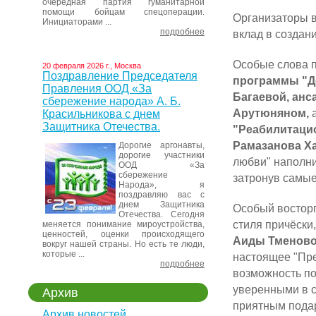
очередная партия гуманитарной
помощи бойцам спецоперации.
Организаторы в
Инициаторами ...
подробнее
вклад в создан
Особые слова 
20 февраля 2026 г., Москва
Поздравление Председателя
программы "Д
Правления ООД «За
Багаевой, анс
сбережение народа» А. Б.
Арутюняном,
Красильникова с днем
Защитника Отечества.
"Реабилитаци
Рамазанова Х
Дорогие аргонавты,
дорогие участники
любви" наполни
ООД «За
сбережение
затронув самые
Народа», я
поздравляю вас с
днем Защитника
Особый восторг
Отечества. Сегодня
стиля причёски
меняется понимание мироустройства,
ценностей, оценки происходящего
Аиды Тменов
вокруг нашей страны. Но есть те люди,
которые ...
настоящее "Пр
подробнее
возможность по
уверенными в с
Архив
приятным подар
Архив новостей