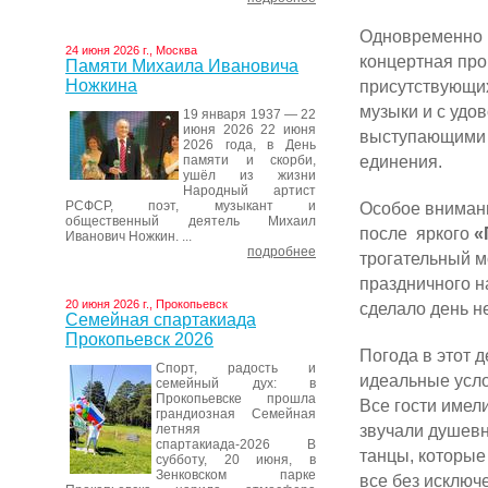
Одновременно 
24 июня 2026 г., Москва
концертная про
Памяти Михаила Ивановича
Ножкина
присутствующих
музыки и с удо
19 января 1937 — 22
июня 2026 22 июня
выступающими 
2026 года, в День
единения.
памяти и скорби,
ушёл из жизни
Народный артист
РСФСР, поэт, музыкант и
Особое вниман
общественный деятель Михаил
после яркого
«
Иванович Ножкин. ...
подробнее
трогательный м
праздничного н
20 июня 2026 г., Прокопьевск
сделало день н
Семейная спартакиада
Прокопьевск 2026
Погода в этот 
Спорт, радость и
идеальные усло
семейный дух: в
Прокопьевске прошла
Все гости имел
грандиозная Семейная
звучали душевн
летняя
спартакиада-2026 В
танцы, которые
субботу, 20 июня, в
Зенковском парке
все без исключ