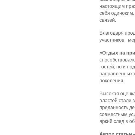
настоящим праз
себя одиноким,
связей.
Благодаря про
участников, м
«Отдых на пр
способствовало
гостей, но и п
направленных н
поколения.
Высокая оценк
властей стали 
преданность де
совместным ус
яркий след в о
Автор статьи