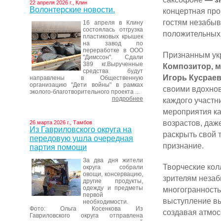
22 апреля 2026 г., Клин
Волонтерские новости.
концертная про
гостям незабы
16 апреля в Клину
состоялась отгрузка
положительных
пластиковых крышек
на завод по
переработке в ООО
Признанным укр
"Димссон". Сдали
389 кг.Вырученные
Композитор, 
средства будут
Игорь Кусраев
направлены в Общественную
организацию "Дети войны" в рамках
своими вдохно
эколого-благотворительного проекта ...
подробнее
каждого участ
мероприятия ка
возрастов, даж
26 марта 2026 г., Тамбов
Из Гавриловского округа на
раскрыть свой 
передовую ушла очередная
признание.
партия помощи
За два дня жители
Творческие кол
округа собрали
овощи, консервацию,
зрителям нез
другие продукты,
одежду и предметы
многогранность
первой
выступление вы
необходимости.
Фото: Ольга Косенкова Из
создавая атмос
Гавриловского округа отправлена