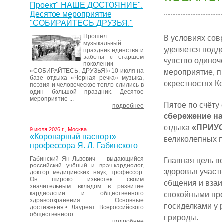
Проект" НАШЕ ДОСТОЯНИЕ".
Десятое мероприятие
"СОБИРАЙТЕСЬ ДРУЗЬЯ."
Прошел
В условиях со
музыкальный
уделяется под
праздник единства и
заботы о старшем
чувство одиноч
поколении
«СОБИРАЙТЕСЬ, ДРУЗЬЯ!» 10 июля на
мероприятие,
базе отдыха «Черная речка» музыка,
окрестностях К
поэзия и человеческое тепло слились в
один большой праздник. Десятое
мероприятие ...
Пятое по счёту
подробнее
сбережение н
отдыха
«ПРИУ
9 июля 2026 г., Москва
«Коронарный паспорт»
великолепных 
профессора Я. Л. Габинского
Габинский Ян Львович — выдающийся
Главная цель в
российский учёный и врач-кардиолог,
здоровья участ
доктор медицинских наук, профессор.
Он широко известен своим
общения и взаи
значительным вкладом в развитие
кардиологии и общественного
спокойными про
здравоохранения. Основные
посиделками у 
достижения:• Лауреат Всероссийского
общественного ...
природы.
подробнее