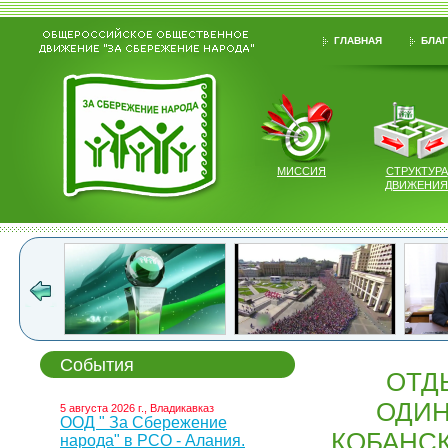
ГЛАВНАЯ
БЛАГ
МИССИЯ
СТРУКТУРА
ДВИЖЕНИЯ
События
ОТД
ОДИН
5 августа 2026 г., Владикавказ
ООД " За Сбережение
КОБАНС
народа" в РСО - Алания.