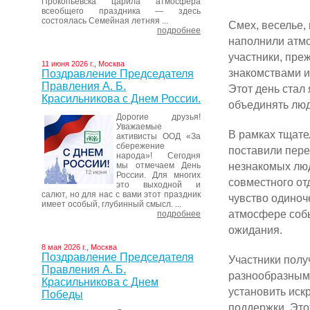
Прокопьевска царила атмосфера
всеобщего праздника — здесь
состоялась Семейная летняя ...
Смех, веселье,
подробнее
наполнили атм
участники, пре
11 июня 2026 г., Москва
знакомствами и
Поздравление Председателя
Правления А. Б.
Этот день стал
Красильникова с Днем России.
объединять люд
Дорогие друзья!
Уважаемые
В рамках тщате
активисты ООД «За
сбережение
поставили пере
народа»! Сегодня
незнакомых люд
мы отмечаем День
России. Для многих
совместного от
это выходной и
салют, но для нас с вами этот праздник
чувство одиноч
имеет особый, глубинный смысл. ...
атмосфере собы
подробнее
ожидания.
8 мая 2026 г., Москва
Поздравление Председателя
Участники полу
Правления А. Б.
разнообразными
Красильникова с Днем
установить иск
Победы
поддержки. Это