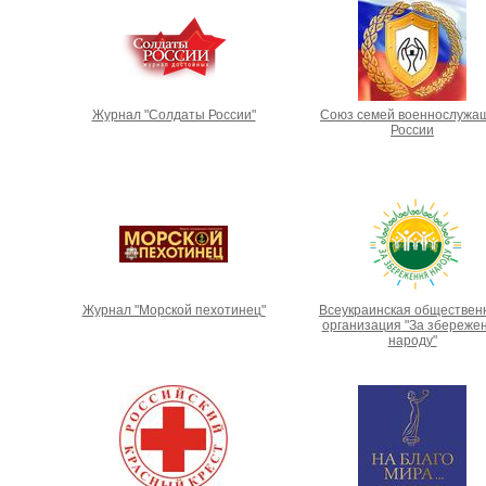
Журнал "Солдаты России"
Союз семей военнослужа
России
Журнал "Морской пехотинец"
Всеукраинская обществен
организация "За збереже
народу"