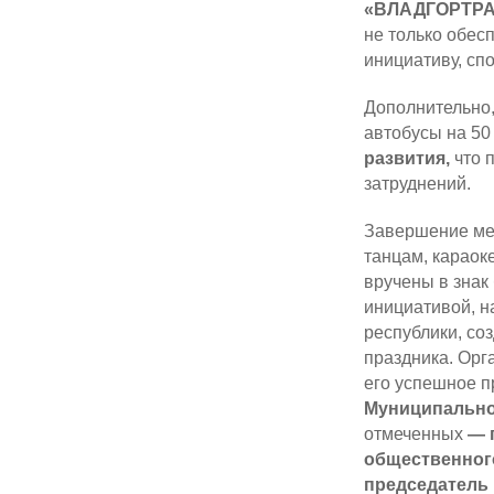
«ВЛАДГОРТРАН
не только обес
инициативу, сп
Дополнительно,
автобусы на 50
развития,
что 
затруднений.
Завершение ме
танцам, караок
вручены в знак
инициативой, н
республики, со
праздника. Орг
его успешное п
Муниципально
отмеченных
— 
общественног
председатель 