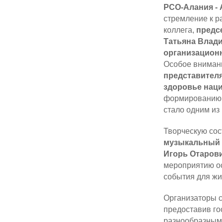
РСО-Алания - 
стремление к р
коллега,
предс
Татьяна Влад
организацион
Особое вниман
представител
здоровье нац
формированию з
стало одним из
Творческую со
музыкальный 
Игорь Отаров
мероприятию ос
события для жи
Организаторы с
предоставив го
разнообразными