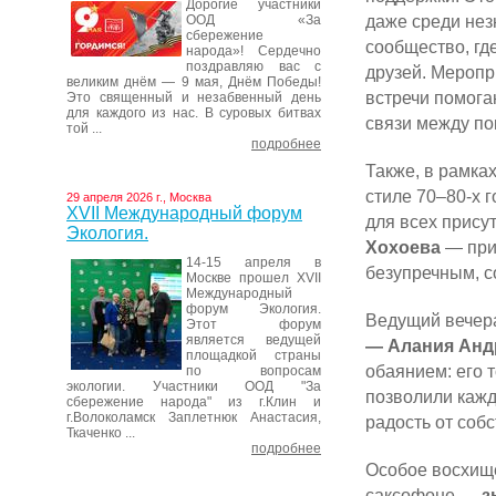
Дорогие участники
даже среди нез
ООД «За
сбережение
сообщество, гд
народа»! Сердечно
поздравляю вас с
друзей. Меропр
великим днём — 9 мая, Днём Победы!
встречи помога
Это священный и незабвенный день
для каждого из нас. В суровых битвах
связи между по
той ...
подробнее
Также, в рамка
стиле 70–80-х 
29 апреля 2026 г., Москва
XVII Международный форум
для всех прису
Экология.
Хохоева
— при
14-15 апреля в
безупречным, с
Москве прошел XVII
Международный
форум Экология.
Ведущий вечер
Этот форум
является ведущей
— Алания Анд
площадкой страны
обаянием: его 
по вопросам
экологии. Участники ООД "За
позволили кажд
сбережение народа" из г.Клин и
г.Волоколамск Заплетнюк Анастасия,
радость от соб
Ткаченко ...
подробнее
Особое восхищ
саксофоне
— з