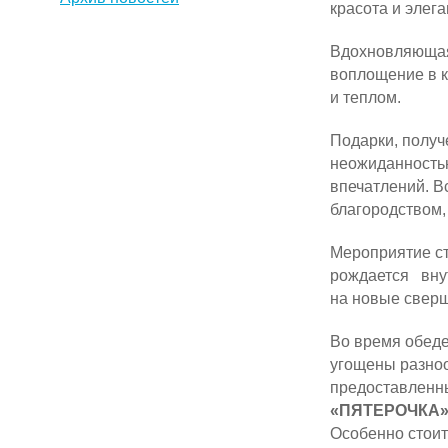
красота и элег
Вдохновляющая
воплощение в 
и теплом.
Подарки, получ
неожиданностью
впечатлений. В
благородством,
Мероприятие ст
рождается вну
на новые свер
Во время обед
угощены раз
предоставленн
«ПЯТЕРОЧКА»
Особенно стоит