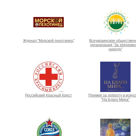
Журнал "Морской пехотинец"
Всеукраинская обществен
организация "За збереже
народу"
Российский Красный Крест
Премия за доброту в искус
"На Благо Мира"