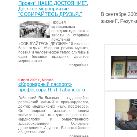
Проект" НАШЕ ДОСТОЯНИЕ".
Десятое мероприятие
В сентябре 200
"СОБИРАЙТЕСЬ ДРУЗЬЯ."
жизни!". Резуль
Прошел
музыкальный
праздник единства и
заботы о старшем
поколении
«СОБИРАЙТЕСЬ, ДРУЗЬЯ!» 10 июля на
базе отдыха «Черная речка» музыка,
поэзия и человеческое тепло слились в
один большой праздник. Десятое
мероприятие ...
подробнее
9 июля 2026 г., Москва
«Коронарный паспорт»
профессора Я. Л. Габинского
Габинский Ян Львович — выдающийся
российский учёный и врач-кардиолог,
доктор медицинских наук, профессор.
Он широко известен своим
значительным вкладом в развитие
кардиологии и общественного
здравоохранения. Основные
достижения:• Лауреат Всероссийского
общественного ...
подробнее