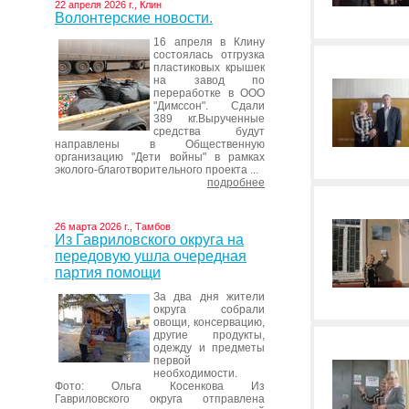
22 апреля 2026 г., Клин
Волонтерские новости.
16 апреля в Клину
состоялась отгрузка
пластиковых крышек
на завод по
переработке в ООО
"Димссон". Сдали
389 кг.Вырученные
средства будут
направлены в Общественную
организацию "Дети войны" в рамках
эколого-благотворительного проекта ...
подробнее
26 марта 2026 г., Тамбов
Из Гавриловского округа на
передовую ушла очередная
партия помощи
За два дня жители
округа собрали
овощи, консервацию,
другие продукты,
одежду и предметы
первой
необходимости.
Фото: Ольга Косенкова Из
Гавриловского округа отправлена