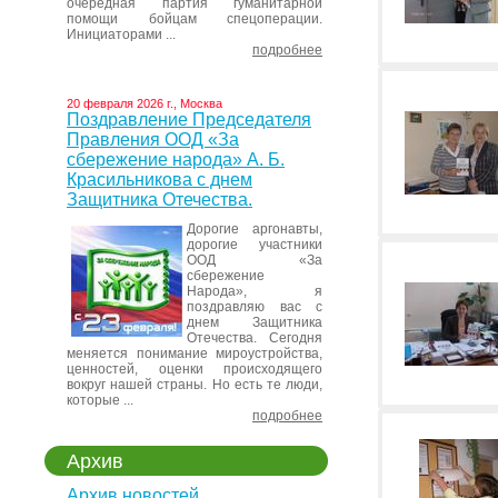
очередная партия гуманитарной
помощи бойцам спецоперации.
Инициаторами ...
подробнее
20 февраля 2026 г., Москва
Поздравление Председателя
Правления ООД «За
сбережение народа» А. Б.
Красильникова с днем
Защитника Отечества.
Дорогие аргонавты,
дорогие участники
ООД «За
сбережение
Народа», я
поздравляю вас с
днем Защитника
Отечества. Сегодня
меняется понимание мироустройства,
ценностей, оценки происходящего
вокруг нашей страны. Но есть те люди,
которые ...
подробнее
Архив
Архив новостей