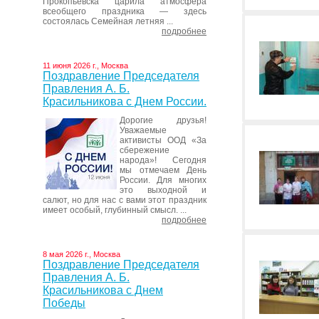
Прокопьевска царила атмосфера
всеобщего праздника — здесь
состоялась Семейная летняя ...
подробнее
11 июня 2026 г., Москва
Поздравление Председателя
Правления А. Б.
Красильникова с Днем России.
Дорогие друзья!
Уважаемые
активисты ООД «За
сбережение
народа»! Сегодня
мы отмечаем День
России. Для многих
это выходной и
салют, но для нас с вами этот праздник
имеет особый, глубинный смысл. ...
подробнее
8 мая 2026 г., Москва
Поздравление Председателя
Правления А. Б.
Красильникова с Днем
Победы