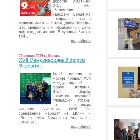
Дорогие участники
ООД «За
сбережение
народа»! Сердечно
поздравляю вас с
великим днём — 9 мая, Днём Победы!
Это священный и незабвенный день
для каждого из нас. В суровых битвах
той ...
подробнее
29 апреля 2026 г., Москва
XVII Международный форум
Экология.
14-15 апреля в
Москве прошел XVII
Международный
форум Экология.
Этот форум
является ведущей
площадкой страны
по вопросам
экологии. Участники ООД "За
сбережение народа" из г.Клин и
г.Волоколамск Заплетнюк Анастасия,
Ткаченко ...
подробнее