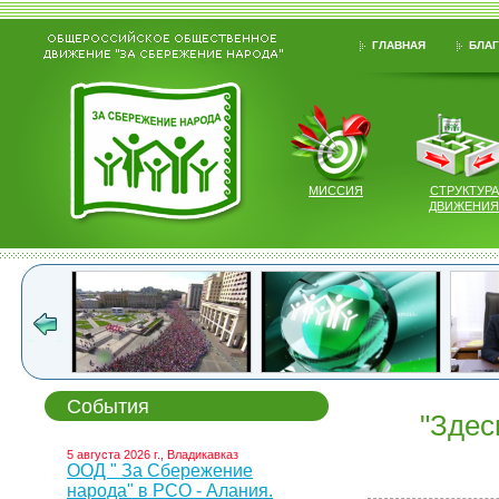
ГЛАВНАЯ
БЛАГ
МИССИЯ
СТРУКТУРА
ДВИЖЕНИЯ
События
"Здес
5 августа 2026 г., Владикавказ
ООД " За Сбережение
народа" в РСО - Алания.