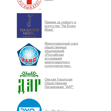
Премия за доброту в
искусстве "На Благо
Мира"
Международный союз
общественных
объединений
«Российская
ассоциация
международного
сотрудничества».
Омская Городская
Общественная
Организация "ДАР"