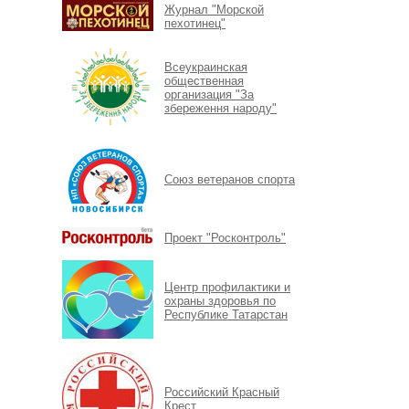
Журнал "Морской
пехотинец"
Всеукраинская
общественная
организация "За
збереження народу"
Союз ветеранов спорта
Проект "Росконтроль"
Центр профилактики и
охраны здоровья по
Республике Татарстан
Российский Красный
Крест