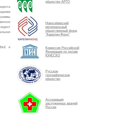
общество АРГО
зидента
кадемик
раммы
енное
Новосибирский
региональный
зидент
общественный фонд
альная
"Карелин-Фонд"
ОВЬЕ и
Kомиссия Российской
Федерации по делам
ЮНЕСКО
Русское
географическое
общество
Ассоциация
заслуженных врачей
России