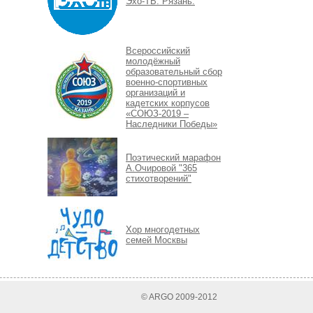
Эхо-ТВ. Рязань.
Всероссийский
молодёжный
образовательный сбор
военно-спортивных
организаций и
кадетских корпусов
«СОЮЗ-2019 –
Наследники Победы»
Поэтический марафон
А.Очировой "365
стихотворений"
Хор многодетных
семей Москвы
© ARGO 2009-2012